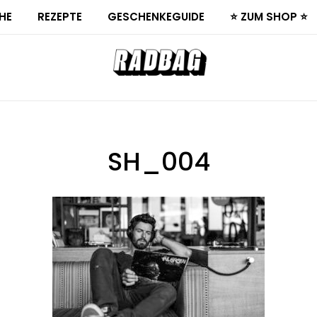
HE
REZEPTE
GESCHENKEGUIDE
⭐ ZUM SHOP ⭐
SH_004