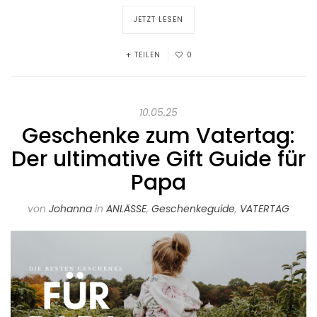
JETZT LESEN
TEILEN
0
10.05.25
Geschenke zum Vatertag:
Der ultimative Gift Guide für
Papa
von
Johanna
in
ANLÄSSE
,
Geschenkeguide
,
VATERTAG