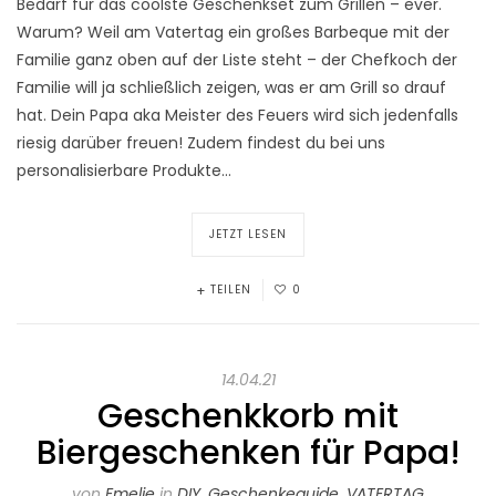
Bedarf für das coolste Geschenkset zum Grillen – ever.
Warum? Weil am Vatertag ein großes Barbeque mit der
Familie ganz oben auf der Liste steht – der Chefkoch der
Familie will ja schließlich zeigen, was er am Grill so drauf
hat. Dein Papa aka Meister des Feuers wird sich jedenfalls
riesig darüber freuen! Zudem findest du bei uns
personalisierbare Produkte…
JETZT LESEN
TEILEN
0
14.04.21
Geschenkkorb mit
Biergeschenken für Papa!
von
Emelie
in
DIY
,
Geschenkeguide
,
VATERTAG