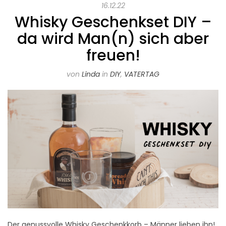
16.12.22
Whisky Geschenkset DIY –
da wird Man(n) sich aber
freuen!
von
Linda
in
DIY
,
VATERTAG
Der genussvolle Whisky Geschenkkorb – Männer lieben ihn!