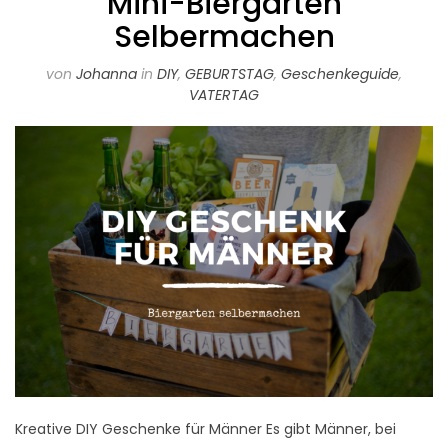
Mini-Biergarten
Selbermachen
von
Johanna
in
DIY
,
GEBURTSTAG
,
Geschenkeguide
,
VATERTAG
Kreative DIY Geschenke für Männer Es gibt Männer, bei