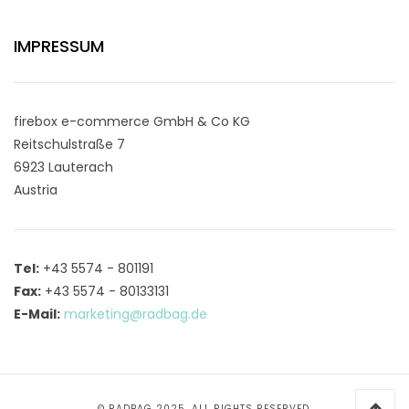
IMPRESSUM
firebox e-commerce GmbH & Co KG
Reitschulstraße 7
6923 Lauterach
Austria
Tel:
+43 5574 - 801191
Fax:
+43 5574 - 80133131
E-Mail:
marketing@radbag.de
© RADBAG 2025. ALL RIGHTS RESERVED.