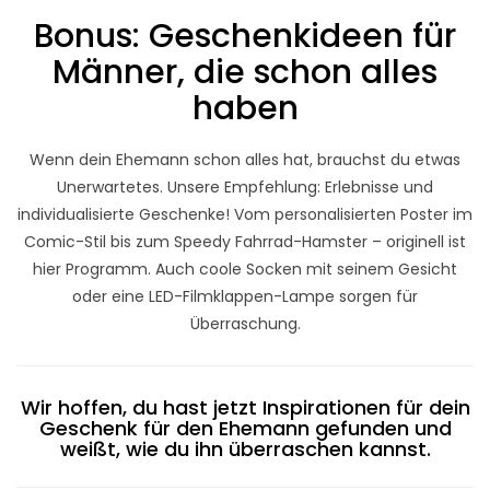
Bonus: Geschenkideen für
Männer, die schon alles
haben
Wenn dein Ehemann schon alles hat, brauchst du etwas
Unerwartetes. Unsere Empfehlung: Erlebnisse und
individualisierte Geschenke! Vom personalisierten Poster im
Comic-Stil bis zum Speedy Fahrrad-Hamster – originell ist
hier Programm. Auch coole Socken mit seinem Gesicht
oder eine LED-Filmklappen-Lampe sorgen für
Überraschung.
Wir hoffen, du hast jetzt Inspirationen für dein
Geschenk für den Ehemann gefunden und
weißt, wie du ihn überraschen kannst.