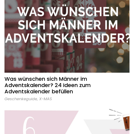
Was wünschen sich Männer im
Adventskalender? 24 Ideen zum
Adventskalender befüllen
Geschenkeguide
,
X-MAS