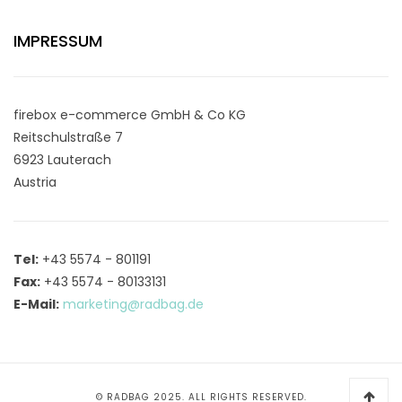
IMPRESSUM
firebox e-commerce GmbH & Co KG
Reitschulstraße 7
6923 Lauterach
Austria
Tel:
+43 5574 - 801191
Fax:
+43 5574 - 80133131
E-Mail:
marketing@radbag.de
© RADBAG 2025. ALL RIGHTS RESERVED.