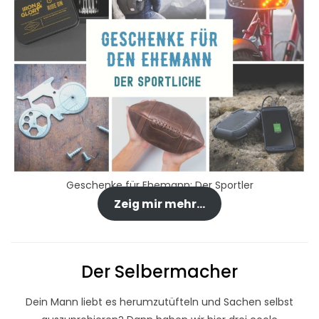
Geschenke für Ehemann: Der Sportler
Zeig mir mehr…
Der Selbermacher
Dein Mann liebt es herumzutüfteln und Sachen selbst