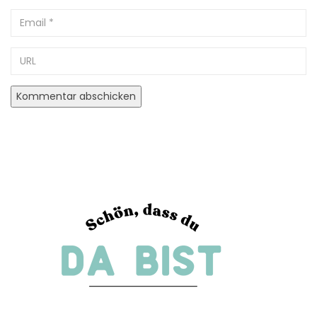
Email
URL