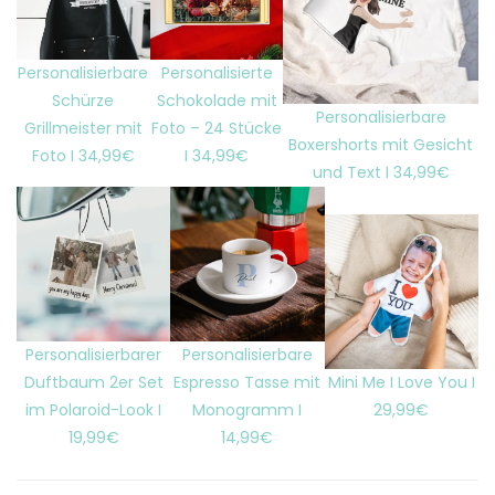
Personalisierbare
Personalisierte
Schürze
Schokolade mit
Personalisierbare
Grillmeister mit
Foto – 24 Stücke
Boxershorts mit Gesicht
Foto I 34,99€
I 34,99€
und Text I 34,99€
Personalisierbarer
Personalisierbare
Duftbaum 2er Set
Espresso Tasse mit
Mini Me I Love You I
im Polaroid-Look I
Monogramm I
29,99€
19,99€
14,99€