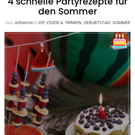
4 schnelle Partyrezepte für
den Sommer
von
Johanna
in
DIY
,
ESSEN & TRINKEN
,
GEBURTSTAG
,
SOMMER