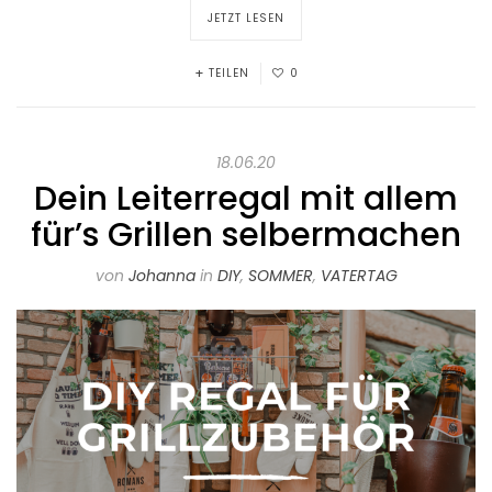
JETZT LESEN
TEILEN
0
18.06.20
Dein Leiterregal mit allem
für’s Grillen selbermachen
von
Johanna
in
DIY
,
SOMMER
,
VATERTAG