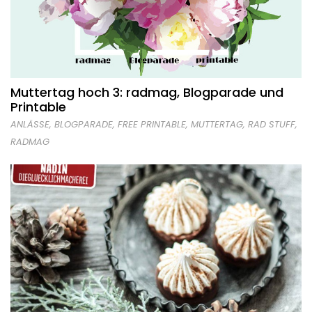
Muttertag hoch 3: radmag, Blogparade und
Printable
ANLÄSSE
,
BLOGPARADE
,
FREE PRINTABLE
,
MUTTERTAG
,
RAD STUFF
,
RADMAG