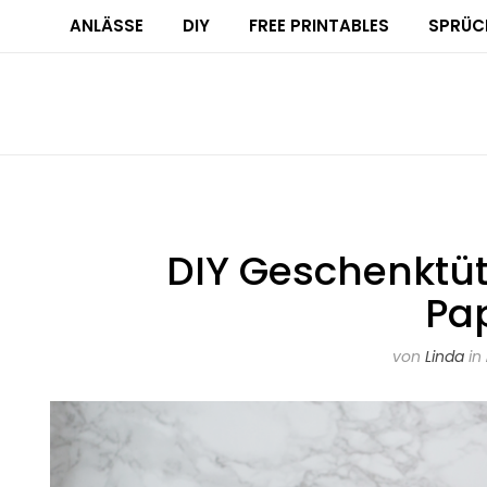
ANLÄSSE
DIY
FREE PRINTABLES
SPRÜC
DIY Geschenktüt
Pa
von
Linda
in