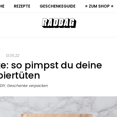
HE
REZEPTE
GESCHENKEGUIDE
⭐ ZUM SHOP ⭐
13.05.22
e: so pimpst du deine
piertüten
DIY
,
Geschenke verpacken