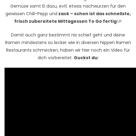
Gemüse samt Ei dazu, evtl. etwas nachwürzen für den
gewissen Chili-Pepp und
zack – schon ist das schnellste,
frisch zubereitete Mittagessen To Go fertig
!🎉
Damit auch ganz bestimmt nix schief geht und deine
Ramen mindestens so lecker wie in diversen hippen Ramen
Restaurants schmecken, haben wir hier noch ein Video für
dich vorbereitet.
Guckst du: