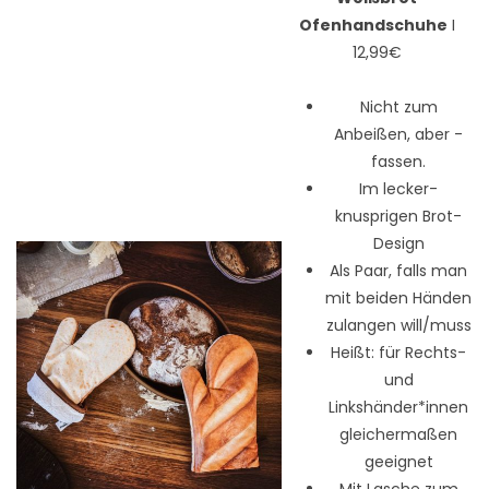
Ofenhandschuhe
I
12,99€
Nicht zum
Anbeißen, aber -
fassen.
Im lecker-
knusprigen Brot-
Design
Als Paar, falls man
mit beiden Händen
zulangen will/muss
Heißt: für Rechts-
und
Linkshänder*innen
gleichermaßen
geeignet
Mit Lasche zum