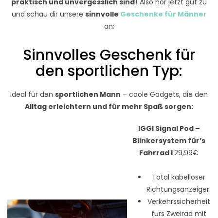
praktisch und unvergesslich sind!
Also hör jetzt gut zu
und schau dir unsere
sinnvolle
Geschenke für Männer
an:
Sinnvolles Geschenk für
den sportlichen Typ:
Ideal für den
sportlichen Mann
– coole Gadgets, die den
Alltag erleichtern und für mehr Spaß sorgen:
IGGI Signal Pod –
Blinkersystem für’s
Fahrrad I
29,99€
Total kabelloser
Richtungsanzeiger.
Verkehrssicherheit
fürs Zweirad mit