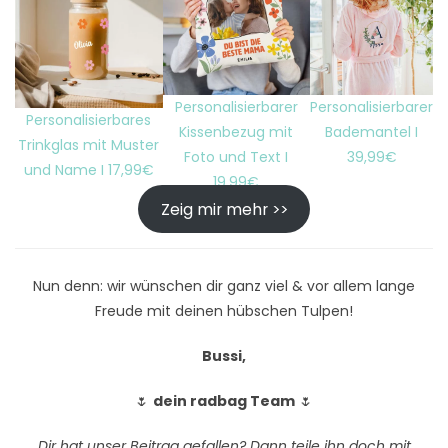
Personalisierbarer
Personalisierbarer
Personalisierbares
Kissenbezug mit
Bademantel I
Trinkglas mit Muster
Foto und Text I
39,99€
und Name I 17,99€
19,99€
Zeig mir mehr >>
Nun denn: wir wünschen dir ganz viel & vor allem lange
Freude mit deinen hübschen Tulpen!
Bussi,
🌷
dein radbag Team
🌷
Dir hat unser Beitrag gefallen? Dann teile ihn doch mit