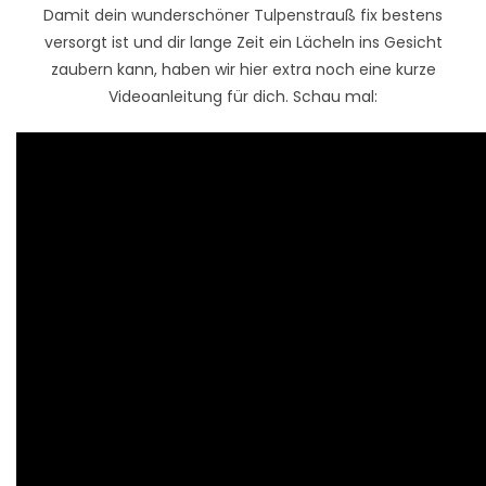
Damit dein wunderschöner Tulpenstrauß fix bestens
versorgt ist und dir lange Zeit ein Lächeln ins Gesicht
zaubern kann, haben wir hier extra noch eine kurze
Videoanleitung für dich. Schau mal: