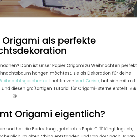
n Origami als perfekte
htsdekoration
rmachen? Dann ist unser Papier Origami zu Weihnachten perfekt
ihnachtsbaum hängen möchtest, sie als Dekoration für deine
Weihnachtsgeschenke
. Laëtitia von
Vert Cerise,
hat sich mit mit
 diesen großartigen Tutorial für Origami-Sterne erstellt. ⭐
🤩
t Origami eigentlich?
und hat die Bedeutung „gefaltetes Papier“. 👘 Klingt logisch,
hrscheinlich im alten China entstanden und von dort nach Japan