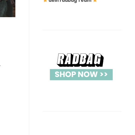
dein radbag Team
.
