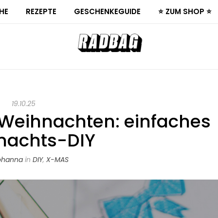
HE
REZEPTE
GESCHENKEGUIDE
⭐ ZUM SHOP ⭐
19.10.25
 Weihnachten: einfaches
nachts-DIY
ohanna
in
DIY
,
X-MAS