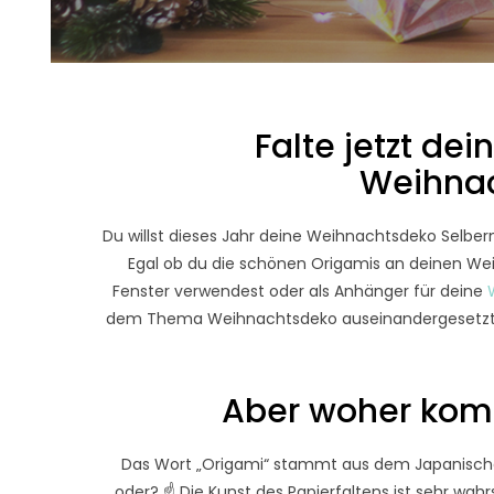
Falte jetzt dei
Weihnac
Du willst dieses Jahr deine Weihnachtsdeko Selbe
Egal ob du die schönen Origamis an deinen We
Fenster verwendest oder als Anhänger für deine
dem Thema Weihnachtsdeko auseinandergesetzt und
Aber woher komm
Das Wort „Origami“ stammt aus dem Japanischen 
oder? ☝ Die Kunst des Papierfaltens ist sehr wa