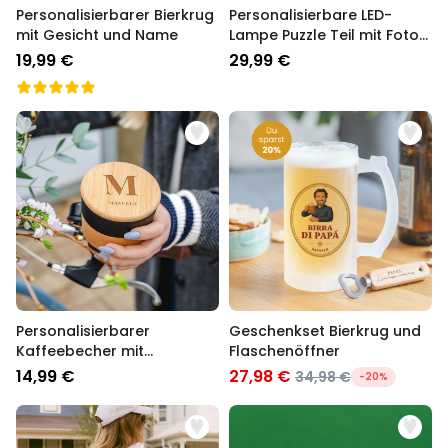
Personalisierbarer Bierkrug
Personalisierbare LED-
mit Gesicht und Name
Lampe Puzzle Teil mit Foto
und Text
19,99 €
29,99 €
Personalisierbarer
Geschenkset Bierkrug und
Kaffeebecher mit
Flaschenöffner
Monogramm
14,99 €
27,98 €
34,98 €
-20%