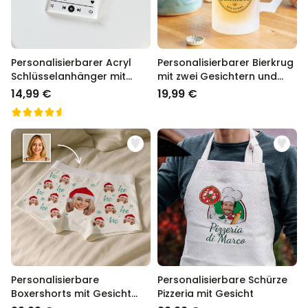
Personalisierbarer Acryl
Personalisierbarer Bierkrug
Schlüsselanhänger mit
mit zwei Gesichtern und
Foto und Song
Logo
14,99 €
19,99 €
Personalisierbare
Personalisierbare Schürze
Boxershorts mit Gesicht
Pizzeria mit Gesicht
und Weihnachtsmütze