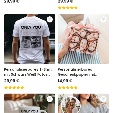
29,99 €
29,99 €
Personalisierbares T-Shirt
Personalisierbares
mit Schwarz Weiß Fotos
Geschenkpapier mit
und Text
Gesicht
29,99 €
14,99 €