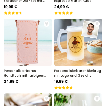
Eierbecher 2er-Set mit
Espresso Martini Glas
Gesicht
19,99 €
24,99 €
Personalisierbares
Personalisierbarer Bierkrug
Handtuch mit farbigem
mit Logo und Gesicht
Hintergrund und Text
34,99 €
19,99 €