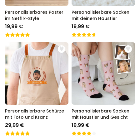
Wir bei radbag wissen was an Weihnachten gut ankommt,
Personalisierbares Poster
Personalisierbare Socken
schließlich sind wir seit über 13 Jahren der Go-To Shop für
im Netflix-Style
mit deinem Haustier
personalisierte Geschenke in Deutschland.
19,99 €
19,99 €
Personalisierbare Schürze
Personalisierbare Socken
mit Foto und Kranz
mit Haustier und Gesicht
29,99 €
19,99 €