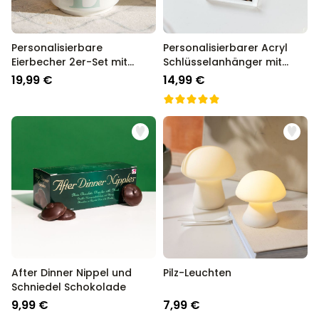
Personalisierbare
Personalisierbarer Acryl
Eierbecher 2er-Set mit
Schlüsselanhänger mit
Monogramm
Foto und Text
19,99 €
14,99 €
After Dinner Nippel und
Pilz-Leuchten
Schniedel Schokolade
9,99 €
7,99 €