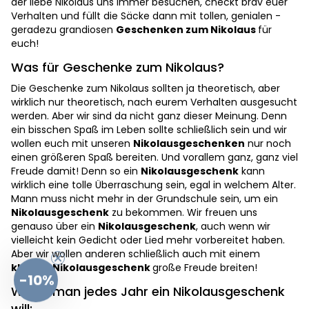
der liebe Nikolaus uns immer besuchen, checkt brav euer
Verhalten und füllt die Säcke dann mit tollen, genialen -
geradezu grandiosen
Geschenken zum Nikolaus
für
euch!
Was für Geschenke zum Nikolaus?
Die Geschenke zum Nikolaus sollten ja theoretisch, aber
wirklich nur theoretisch, nach eurem Verhalten ausgesucht
werden. Aber wir sind da nicht ganz dieser Meinung. Denn
ein bisschen Spaß im Leben sollte schließlich sein und wir
wollen euch mit unseren
Nikolausgeschenken
nur noch
einen größeren Spaß bereiten. Und vorallem ganz, ganz viel
Freude damit! Denn so ein
Nikolausgeschenk
kann
wirklich eine tolle Überraschung sein, egal in welchem Alter.
Mann muss nicht mehr in der Grundschule sein, um ein
Nikolausgeschenk
zu bekommen. Wir freuen uns
genauso über ein
Nikolausgeschenk
, auch wenn wir
vielleicht kein Gedicht oder Lied mehr vorbereitet haben.
Aber wir wollen anderen schließlich auch mit einem
kleinen Nikolausgeschenk
große Freude breiten!
-10%
Wieso man jedes Jahr ein Nikolausgeschenk
will: