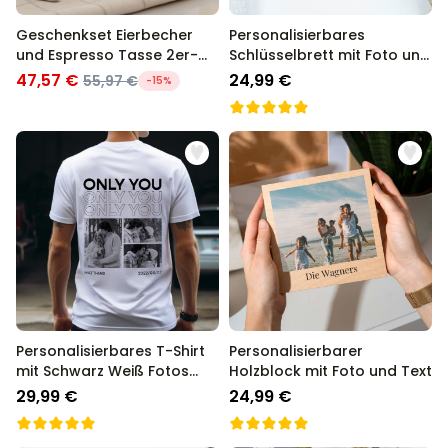
Geschenkset Eierbecher
Personalisierbares
und Espresso Tasse 2er-
Schlüsselbrett mit Foto und
Set
Text
47,57 €
24,99 €
55,97 €
-15%
Personalisierbares T-Shirt
Personalisierbarer
mit Schwarz Weiß Fotos
Holzblock mit Foto und Text
und Text
29,99 €
24,99 €