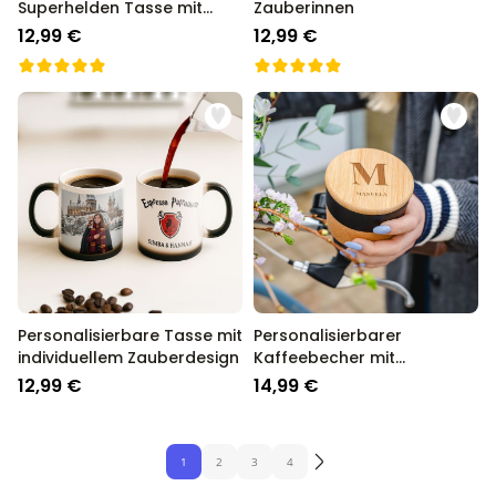
Superhelden Tasse mit
Zauberinnen
Gesicht
12,99 €
12,99 €
Personalisierbare Tasse mit
Personalisierbarer
individuellem Zauberdesign
Kaffeebecher mit
Monogramm
12,99 €
14,99 €
1
2
3
4