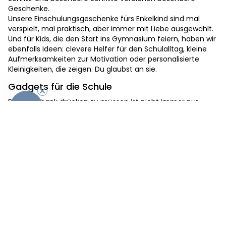
Geschenke.
Unsere Einschulungsgeschenke fürs Enkelkind sind mal
verspielt, mal praktisch, aber immer mit Liebe ausgewählt.
Und für Kids, die den Start ins Gymnasium feiern, haben wir
ebenfalls Ideen: clevere Helfer für den Schulalltag, kleine
Aufmerksamkeiten zur Motivation oder personalisierte
Kleinigkeiten, die zeigen: Du glaubst an sie.
Gadgets für die Schule
Die Schulbank drücken zu müssen ist nicht immer nur
-10%
nervig - wir erinnern uns hier gerne an die schöne Schulzeit
zurück, an der man jeden Tag mit dem Schulbus zur
Schule gefahren ist oder den Weg nach Hause mit
Freunden vertrödelt hat. Mit unseren lustigen Gadgets zum
Schulstart bzw. Beginn des neuen Semesters an der Uni wie
einem Schreibblock zum Knüllen oder dem Steinschleuder-
Bleistift verspricht es ein lustiges Schuljahr zu werden!
Unsere nützlichen Etuis und Blöcke bringen euch gut durch
das nächste Schuljahr mit den vielen Wochen Ferien, um
die wir euch und die guten Lehrer doch sehr beneiden. Und
falls ihr noch an euren Fähigkeiten zweifelt oder etwas faul
seid und nicht in die Gänge kommt: Voodoll Brain