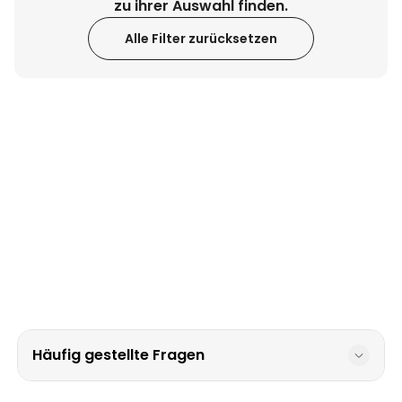
zu ihrer Auswahl finden.
Personalisierbar
Alle Filter zurücksetzen
Personalisierbares Aperol
Spritz Glas mit Name
über 19.400
16,99 €
mal gekauft
Personalisierbar
Personalisierbare Schürze
Pizzeria mit Gesicht
über 1.900
29,99 €
mal gekauft
Personalisierbarer Duftbaum
2er Set im Polaroid-Look
über 13.900
19,99 €
mal gekauft
Häufig gestellte Fragen