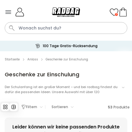
Skip to Content
0
100 Tage Gratis-Rücksendung
Bier
Socken
Handtuch
Aperol
Spiel
Startseite
Anlass
Geschenke zur Einschulung
Geschenke zur Einschulung
Personalisierbar
Personalisierbares Handtuch
mit Getränken und Spruch
Der Schulanfang ist ein großer Moment – und bei radbag findest du
dafür die passenden Ideen. Unsere Auswahl mit über 120
über 10.000
34,99 €
mal gekauft
Geschenken zur Einschulung bietet alles: kreativ, originell, witzig und
voller Überraschungen. Egal ob für die Schultüte oder als
Filtern
Sortieren
besonderes Highlight – hier entdeckst du Geschenke, die
53
Produkte
Personalisierbar
Kinderaugen strahlen lassen und lange in Erinnerung bleiben.
Personalisierbares Retro-
Handtuch mit Text
Leider können wir keine passenden Produkte
über 2.400
34,99 €
mal gekauft