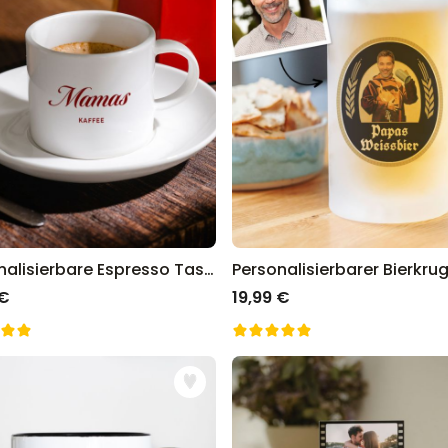
Personalisierbares Aperol
Spritz Glas mit Name
über 19.400
16,99 €
mal gekauft
Personalisierbar
Personalisierbare Schürze
Pizzeria mit Gesicht
über 1.900
29,99 €
mal gekauft
Personalisierbarer Duftbaum
2er Set im Polaroid-Look
Personalisierbare Espresso Tasse mit Namen
 €
19,99 €
über 13.900
19,99 €
mal gekauft