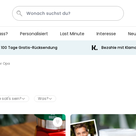
ass?
Personalisiert
Last Minute
Interesse
Neu
Bier
Socken
Handtuch
Aperol
Spiel
100 Tage Gratis-Rücksendung
Bezahle mit Klarn
Personalisierbar
ür Opa
Personalisierbares Handtuch
mit Getränken und Spruch
über 10.000
34,99 €
mal gekauft
 soll's sein?
Was?
Personalisierbar
Personalisierbares Retro-
Handtuch mit Text
über 2.400
34,99 €
mal gekauft
Personalisierbar