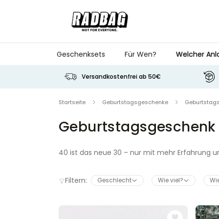
Skip to Content
Geschenksets
Für Wen?
Welcher Anl
Versandkostenfrei ab 50€
Startseite
Geburtstagsgeschenke
Geburtstag
Geburtstagsgeschenk 
40 ist das neue 30 – nur mit mehr Erfahrung 
findest du über 470 originelle Geschenkideen z
für die beste Freundin, den Bruder oder den Ko
Filtern:
Geschlecht
Wie viel?
Wie