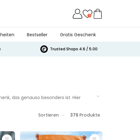
0
heiten
Bestseller
Gratis Geschenk
a
Trusted Shops 4.6 / 5.00
enk, das genauso besonders ist. Hier
ewöhnlich oder einfach richtig gut. Egal ob
raschen.
Sortieren
376
Produkte