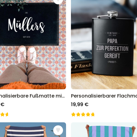
Personalisierbares Handtuch
Maritim mit Text
über 1.900
34,99 €
mal gekauft
Personalisierbar
Personalisierbares Retro-
Handtuch mit Text
über 2.400
34,99 €
mal gekauft
Ice Cooler - Kreativer
Flaschenkühler
über 9.700
Personalisierbare Fußmatte mit Namen
29,99 €
mal gekauft
 €
19,99 €