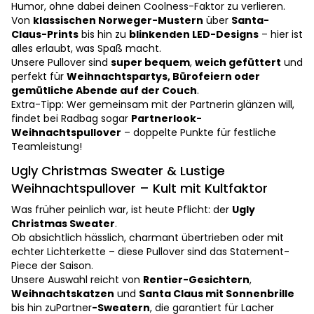
Humor, ohne dabei deinen Coolness-Faktor zu verlieren.
Von
klassischen Norweger-Mustern
über
Santa-
Claus-Prints
bis hin zu
blinkenden LED-Designs
– hier ist
alles erlaubt, was Spaß macht.
Unsere Pullover sind
super bequem
,
weich gefüttert
und
perfekt für
Weihnachtspartys, Bürofeiern oder
gemütliche Abende auf der Couch
.
Extra-Tipp: Wer gemeinsam mit der Partnerin glänzen will,
findet bei Radbag sogar
Partnerlook-
Weihnachtspullover
– doppelte Punkte für festliche
Teamleistung!
Ugly Christmas Sweater & Lustige
Weihnachtspullover – Kult mit Kultfaktor
Was früher peinlich war, ist heute Pflicht: der
Ugly
Christmas Sweater
.
Ob absichtlich hässlich, charmant übertrieben oder mit
echter Lichterkette – diese Pullover sind das Statement-
Piece der Saison.
Unsere Auswahl reicht von
Rentier-Gesichtern
,
Weihnachtskatzen
und
Santa Claus mit Sonnenbrille
bis hin zuPartner
-Sweatern
, die garantiert für Lacher