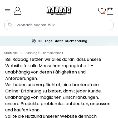
Skip to Content
0
100 Tage Gratis-Rücksendung
Bier
Socken
Aperol
Handtuch
Spiel
Startseite
Erklärung zur Barrierefreiheit
Bei Radbag setzen wir alles daran, dass unsere
Website für alle Menschen zugänglich ist –
Personalisierbar
unabhängig von deren Fähigkeiten und
Personalisierbares Handtuch
mit Getränken und Spruch
Anforderungen.
über 10.000
Wir haben uns verpflichtet, eine barrierefreie
34,99 €
mal gekauft
Online-Erfahrung zu bieten, damit jeder Kunde,
Personalisierbar
unabhängig von möglichen Einschränkungen,
Personalisierbares Retro-
unsere Produkte problemlos entdecken, anpassen
Handtuch mit Text
und kaufen kann.
über 2.400
34,99 €
Sollte die Nutzung unserer Website dennoch
mal gekauft