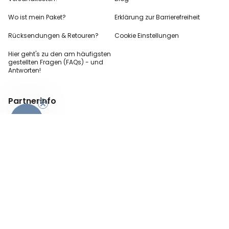
Wo ist mein Paket?
Erklärung zur Barrierefreiheit
Rücksendungen & Retouren?
Cookie Einstellungen
Hier geht's zu den
am häufigsten
gestellten
Fragen (FAQs) - und
Antworten!
Partnerinfo
-10%
Pressekontakt
B2B Anfragen
Content Creator
Zahlungsart