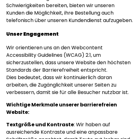
Schwierigkeiten bereiten, bieten wir unseren
Personalisierbar
Kunden die Möglichkeit, ihre Bestellung auch
Personalisierbares Aperol
telefonisch über unseren Kundendienst aufzugeben.
Spritz Glas mit Name
über 19.400
16,99 €
Unser Engagement
mal gekauft
Personalisierbar
Wir orientieren uns an den Webcontent
Personalisierbares Handtuch
Accessibility Guidelines (WCAG) 2.1, um
Maritim mit Text
sicherzustellen, dass unsere Website den höchsten
über 1.900
34,99 €
mal gekauft
Standards der Barrierefreiheit entspricht.
Dies bedeutet, dass wir kontinuierlich daran
Personalisierbar
arbeiten, die Zugänglichkeit unserer Seiten zu
Personalisierbare Schürze
verbessern, damit sie für alle Besucher nutzbar ist.
Pizzeria mit Gesicht
über 1.900
29,99 €
Wichtige Merkmale unserer barrierefreien
mal gekauft
Website:
Textgröße und Kontraste
: Wir haben auf
ausreichende Kontraste und eine anpassbare