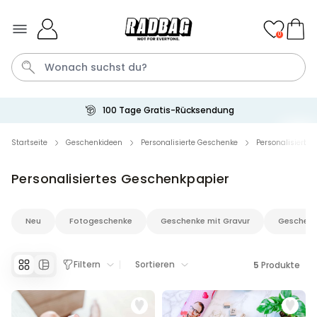
Skip to Content
0
100 Tage Gratis-Rücksendung
Bier
Socken
Aperol
Handtuch
Spiel
Startseite
Geschenkideen
Personalisierte Geschenke
Personalisierte
Personalisiertes Geschenkpapier
Personalisierbar
Personalisierbares Handtuch
mit Getränken und Spruch
Neu
Fotogeschenke
Geschenke mit Gravur
Geschenk
über 10.000
34,99 €
mal gekauft
Personalisierbar
Filtern
Sortieren
5
Produkte
Personalisierbares Retro-
Handtuch mit Text
über 2.400
34,99 €
mal gekauft