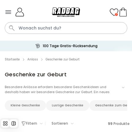
Skip to Content
0
100 Tage Gratis-Rücksendung
Bier
Socken
Handtuch
Aperol
Spiel
Startseite
Anlass
Geschenke zur Geburt
Geschenke zur Geburt
Personalisierbar
Personalisierbares Handtuch
mit Getränken und Spruch
Besondere Anlässe erfordern besondere Geschenkideen und
deshalb haben wir besondere Geschenke zur Geburt. Ein neues
über 10.000
34,99 €
mal gekauft
Menschlein hat sich in unsere Mitte begeben und wir möchten den
Eltern und dem Baby eine besondere Freude bereiten. Mit unseren
Kleine Geschenke
Lustige Geschenke
Geschenke zum Gebu
personalisierten Geschenken zur Geburt kannst du persönliches
Personalisierbar
verschenken und dem Baby eine besondere Überraschung bieten.
Personalisierbares Retro-
Handtuch mit Text
Filtern
Sortieren
99
Produkte
über 2.400
34,99 €
mal gekauft