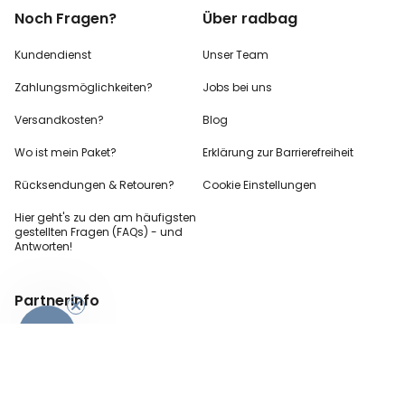
Noch Fragen?
Über radbag
Kundendienst
Unser Team
Zahlungsmöglichkeiten?
Jobs bei uns
Versandkosten?
Blog
Wo ist mein Paket?
Erklärung zur Barrierefreiheit
Rücksendungen & Retouren?
Cookie Einstellungen
Hier geht's zu den
am häufigsten
gestellten
Fragen (FAQs) - und
Antworten!
-10%
Partnerinfo
Pressekontakt
B2B Anfragen
Content Creator
Zahlungsart