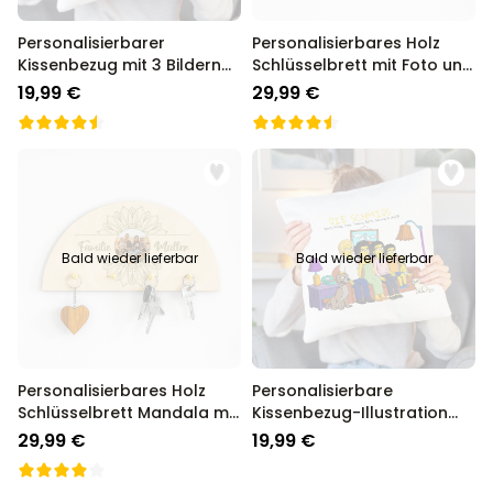
Personalisierbarer
Personalisierbares Holz
Kissenbezug mit 3 Bildern
Schlüsselbrett mit Foto und
und Text
Text
19,99 €
29,99 €
Bald wieder lieferbar
Bald wieder lieferbar
Personalisierbares Holz
Personalisierbare
Schlüsselbrett Mandala mit
Kissenbezug-Illustration
Foto und Text
Cartoon Familie
29,99 €
19,99 €