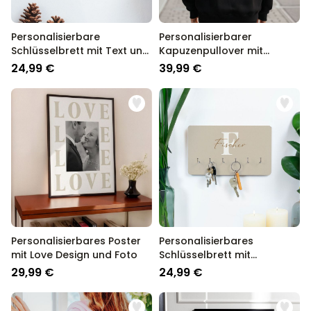
Personalisierbare
Personalisierbarer
Schlüsselbrett mit Text und
Kapuzenpullover mit
Symbol
Schwarz Weiß Fotos und
24,99 €
39,99 €
Text
Personalisierbares Poster
Personalisierbares
mit Love Design und Foto
Schlüsselbrett mit
Monogramm
29,99 €
24,99 €