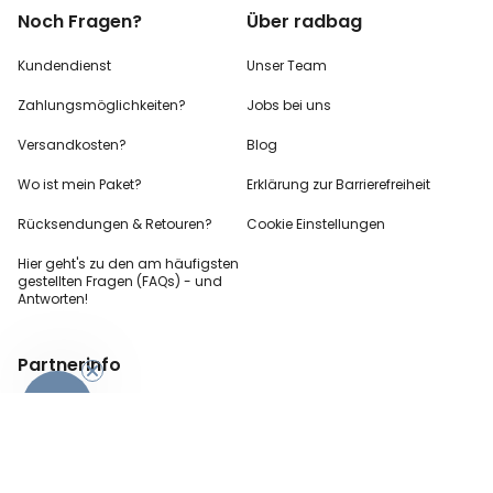
Noch Fragen?
Über radbag
Kundendienst
Unser Team
Zahlungsmöglichkeiten?
Jobs bei uns
Versandkosten?
Blog
Wo ist mein Paket?
Erklärung zur Barrierefreiheit
Rücksendungen & Retouren?
Cookie Einstellungen
Hier geht's zu den
am häufigsten
gestellten
Fragen (FAQs) - und
Antworten!
Partnerinfo
-10%
Pressekontakt
B2B Anfragen
Content Creator
Zahlungsart