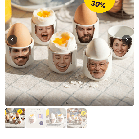
Personalisierbar
Personalisierbares Aperol
Spritz Glas mit Name
über 19.400
16,99 €
mal gekauft
Personalisierbar
Personalisierbares Handtuch
Maritim mit Text
über 1.900
34,99 €
mal gekauft
Personalisierbar
Personalisierbare Schürze
Pizzeria mit Gesicht
über 1.900
29,99 €
mal gekauft