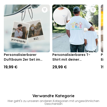
Personalisierbarer
Personalisierbares T-
Per
Duftbaum 2er Set im
Shirt mit deiner
Eie
Polaroid-Look
Zeichnung vorne und
Ges
19,99 €
29,99 €
19,
hinten
Verwandte Kategorie
Hier geht's zu unseren anderen Kategorien mit ungewöhnlichen
Geschenken