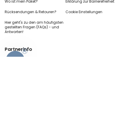
Wo ist mein Paket?
Erklärung zur Barrierefreiheit
Rücksendungen & Retouren?
Cookie Einstellungen
Hier geht's zu den
am häufigsten
gestellten
Fragen (FAQs) - und
Antworten!
Partnerinfo
-10%
Pressekontakt
B2B Anfragen
Content Creator
Zahlungsart
AGB
Sicherheit und Datenschutz
Impressum