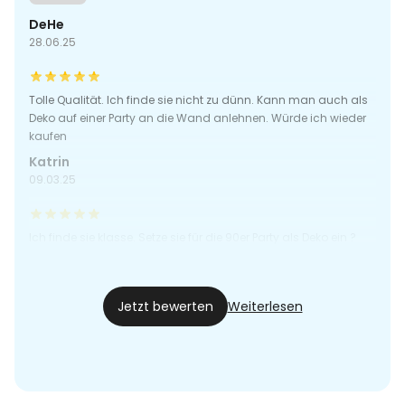
DeHe
28.06.25
Tolle Qualität. Ich finde sie nicht zu dünn. Kann man auch als
Deko auf einer Party an die Wand anlehnen. Würde ich wieder
kaufen
Katrin
09.03.25
Ich finde sie klasse. Setze sie für die 90er Party als Deko ein ?
Katrin
20.01.25
Jetzt bewerten
Weiterlesen