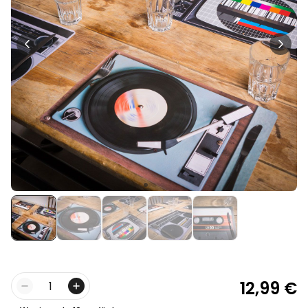
Personalisierbar
Personalisierbares Aperol
Spritz Glas mit Name
über 19.400
16,99 €
mal gekauft
Personalisierbar
Personalisierbare Schürze
Pizzeria mit Gesicht
über 1.900
29,99 €
mal gekauft
Personalisierbar
Personalisierbare
Champagnerschale mit Text
über 2.000
24,99 €
mal gekauft
12,99 €
Menge