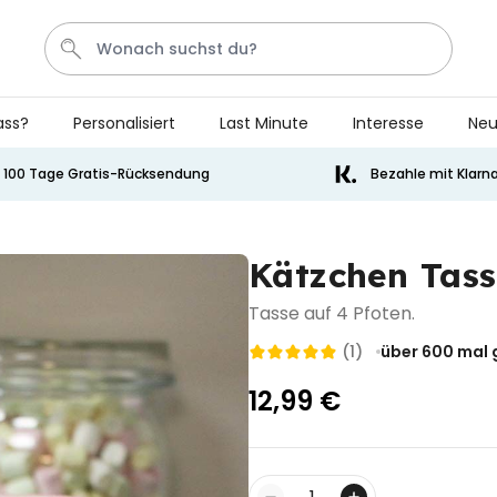
ass?
Personalisiert
Last Minute
Interesse
Neu
Bier
Socken
Aperol
Handtuch
Spiel
100 Tage Gratis-Rücksendung
Bezahle mit Klarn
Personalisierbar
Personalisierbares Handtuch
Kätzchen Tass
mit Getränken und Spruch
über 10.000
34,99 €
Tasse auf 4 Pfoten.
mal gekauft
(1)
über 600
mal 
Personalisierbar
Personalisierbares Retro-
12,99 €
Handtuch mit Text
über 2.400
34,99 €
mal gekauft