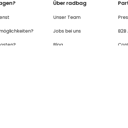
ragen?
Über radbag
Par
enst
Unser Team
Pre
möglichkeiten?
Jobs bei uns
B2B
osten?
Blog
Con
ein Paket?
Erklärung zur Barrierefreiheit
ungen & Retouren?
Cookie Einstellungen
's zu den
am häufigsten
en
Fragen (FAQs) - und
n!