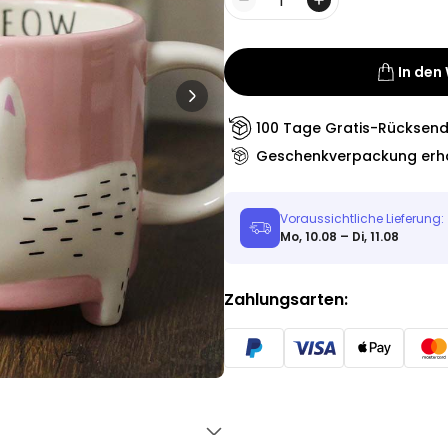
Personalisierbar
Menge
Personalisierbares Aperol
Spritz Glas mit Name
über 19.400
16,99 €
In den
mal gekauft
Personalisierbar
100 Tage Gratis-Rücksen
Personalisierbares Handtuch
Geschenkverpackung erhä
Maritim mit Text
über 1.900
34,99 €
mal gekauft
Voraussichtliche Lieferung:
Mo, 10.08 – Di, 11.08
Personalisierbar
Personalisierbare Schürze
Pizzeria mit Gesicht
Zahlungsarten:
über 1.900
29,99 €
mal gekauft