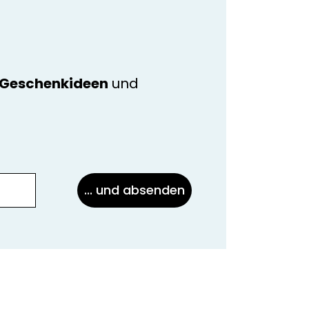
e Geschenkideen
und
... und absenden