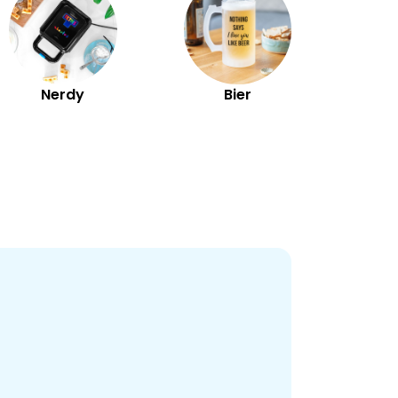
Nerdy
Bier