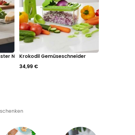
ster Nudelsieb
Krokodil Gemüseschneider
Gracula Kno
34,99 €
19,99 €
Geschenken
Ex