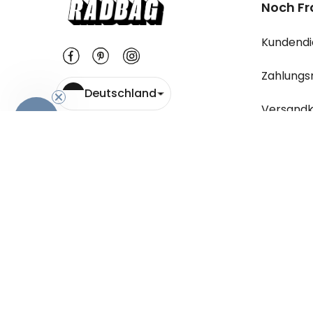
Noch F
Kundendi
Zahlungs
Deutschland
Versandk
-10%
Wo ist m
Rücksend
Hier geht
gestellt
Antworte