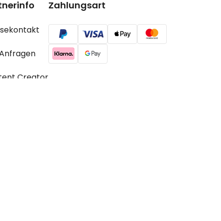
tnerinfo
Zahlungsart
ssekontakt
 Anfragen
tent Creator