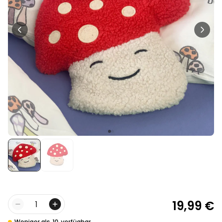
Personalisierbar
Personalisierbares Aperol
Spritz Glas mit Name
über 19.400
16,99 €
mal gekauft
Personalisierbar
Personalisierbares Handtuch
Maritim mit Text
über 1.900
34,99 €
mal gekauft
Personalisierbar
Personalisierbare Schürze
Pizzeria mit Gesicht
über 1.900
29,99 €
mal gekauft
19,99 €
Menge
Weniger als
10
verfügbar