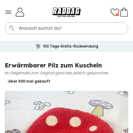
Skip to Content
0
100 Tage Gratis-Rücksendung
Bier
Socken
Aperol
Handtuch
Spiel
Erwärmbarer Pilz zum Kuscheln
Im Gegensatz zum Original ganz lieb, pilzlich gesprochen.
Personalisierbar
Personalisierbares Handtuch
über 300
mal gekauft
mit Getränken und Spruch
über 10.000
34,99 €
mal gekauft
Personalisierbar
Personalisierbares Retro-
Handtuch mit Text
über 2.400
34,99 €
mal gekauft