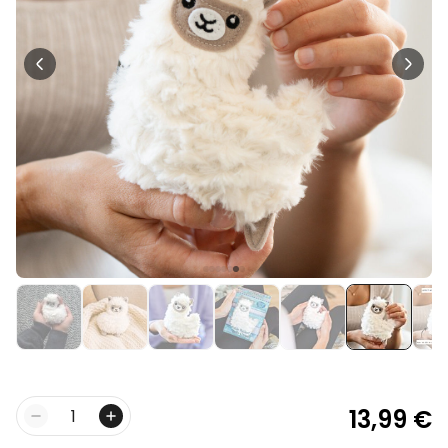
Personalisierbar
Personalisierbares Handtuch
Maritim mit Text
über 1.900
34,99 €
mal gekauft
Personalisierbar
Personalisierbares Retro-
Handtuch mit Text
über 2.400
34,99 €
mal gekauft
Ice Cooler - Kreativer
Flaschenkühler
29,99 €
über 9.700
mal gekauft
13,99 €
Menge