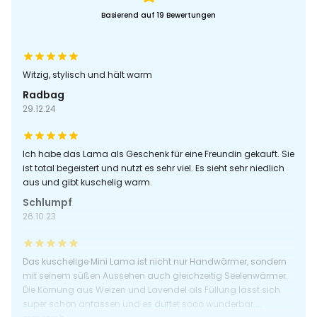
Basierend auf 19 Bewertungen
Witzig, stylisch und hält warm
Radbag
29.12.24
Ich habe das Lama als Geschenk für eine Freundin gekauft. Sie
ist total begeistert und nutzt es sehr viel. Es sieht sehr niedlich
aus und gibt kuschelig warm.
Schlumpf
26.10.23
Das kuschelige Mini Lama ist nicht nur Handwärmer, sondern
mit seinem süßen Aussehen auch gleichzeitig Seelenwärmer.
Die Körnung aus Weizen und Lavendel als Füllung lässt sich
super schön anfassen und es duftet sooo wunderbar....