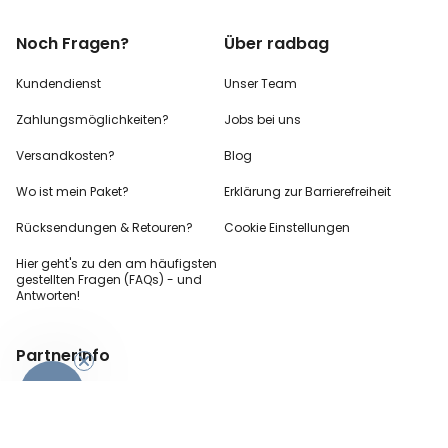
Noch Fragen?
Über radbag
Kundendienst
Unser Team
Zahlungsmöglichkeiten?
Jobs bei uns
Versandkosten?
Blog
Wo ist mein Paket?
Erklärung zur Barrierefreiheit
Rücksendungen & Retouren?
Cookie Einstellungen
Hier geht's zu den
am häufigsten
gestellten
Fragen (FAQs) - und
Antworten!
Partnerinfo
-10%
Pressekontakt
B2B Anfragen
Content Creator