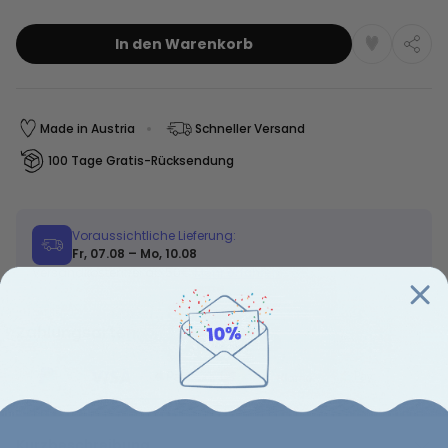
In den Warenkorb
Made in Austria
Schneller Versand
100 Tage Gratis-Rücksendung
Voraussichtliche Lieferung:
Fr, 07.08 – Mo, 10.08
Versandkostenfrei ab 50€
Mehr erfahren
Zahlungsarten:
Kurzbeschreibung