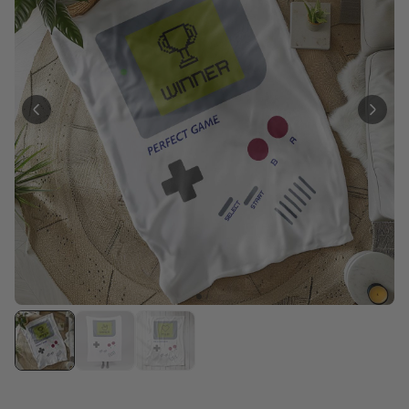
Personalisierbar
Personalisierbares Aperol
Spritz Glas mit Name
über 19.400
16,99 €
mal gekauft
Personalisierbar
Personalisierbares Retro-
Handtuch mit Text
über 2.400
34,99 €
mal gekauft
Personalisierbar
Personalisierbare
Champagnerschale mit Text
über 2.000
24,99 €
mal gekauft