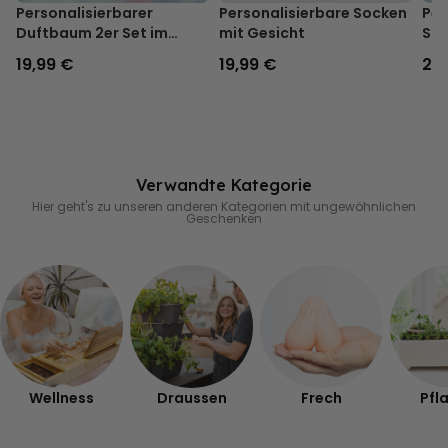
Personalisierbarer
Personalisierbare Socken
Per
Duftbaum 2er Set im
mit Gesicht
Shi
Polaroid-Look
Zei
19,99 €
19,99 €
29
hin
Verwandte Kategorie
Hier geht's zu unseren anderen Kategorien mit ungewöhnlichen
Geschenken
Wellness
Draussen
Frech
Pfl