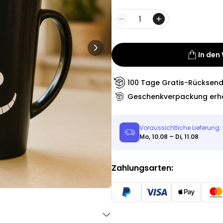
Personalisierbar
Personalisierbares Aperol
Spritz Glas mit Name
Menge
über 19.400
16,99 €
mal gekauft
In den
Personalisierbar
Personalisierbares Handtuch
Maritim mit Text
100 Tage Gratis-Rücksen
über 1.900
34,99 €
Geschenkverpackung erhä
mal gekauft
Personalisierbar
Voraussichtliche Lieferung:
Personalisierbare Schürze
Mo, 10.08 – Di, 11.08
Pizzeria mit Gesicht
über 1.900
29,99 €
mal gekauft
Zahlungsarten: