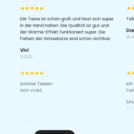
Die Tasse ist schön groß und lässt sich super
Tol
in der Hand halten. Die Qualität ist gut und
Da
der Wärme-Effekt funktioniert super. Die
20.1
Farben der Grinsekatze sind schön sichtbar.
Vivi
21.12.22
Schöne Tassen .
Ich
Sehr stabil .
Far
Ma
25.1
Mone
07.12.22