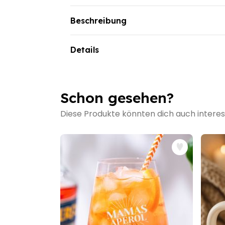
Zuerst nur Grinsen und Äuglein du siehst
Dann was Warmes du eingießt
Beschreibung
Und schon bald die Katze in ihrer ganzen 
Wärmeempfindlicher Grinsekatze Kaffeebe
Als Grinsekatze oder Cheshire Cat (wie du
Bis sie wieder verschwunden ist
Darauf muss man wirklich erst einmal komm
Details
Und bis zum nächsten Mal, aber nicht im 
Katze
nur ihr
Grinsen
sichtbar bleibt, währ
Wärmeempfindlicher Grinsekatze Kaffe
kann (ob nach
Cheshire
oder sonst wohin).
In kaltem Zustand: Augen und Grinser zu
Aber während man in Meister Carrolls
Alice
ganze Katze sichtbar
findet, auf das man erst einmal kommen m
Schon gesehen?
Hergestellt aus Keramik
dieser Stelle darauf, die
Grinsekatze
mitte
Maße ca. 15 cm hoch, mit Henkel ca. 14 c
Kaffeebechers
jederzeit herbeizuzaubern
Diese Produkte könnten dich auch interes
cm
Temperatur erreicht ist - erscheint sie näml
Gewicht ca. 500 Gramm
Farbe, während man vorher nur Grinsemun
Von Hand waschen
Gesicht bekommt.
Sozusagen
magisch
. Und genauso magisch 
wieder
verschwinden
, nachdem Kaffee ode
zum nächsten Mal. Und bis dahin darf auf je
Like a Cheshire Cat
.