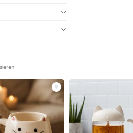
Pracht du erblickst
cher
 willst)
en. Dass nämlich von einer
Geschirrspüler!
end sie selbst verschwinden
ebecher
 Ha!
 sehen; in warmen Zustand:
 im Wunderland
noch sehr vieles
uss, beschränken wir uns an
ls
wärmeempfindlichen
m breit; Durchmesser ca. 8,5
. Dann - wenn die notwendige
sieren
ich in
ganzer Pracht
und in
d und Augen in Schwarz-Weiß zu
wird sie - wie im Buch - auch
r Tee ausgetrunken sind. Bis
den Fall weitergegrinst werden.