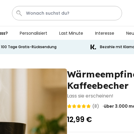
ass?
Personalisiert
Last Minute
Interesse
Neu
Bier
Socken
Aperol
Handtuch
Spiel
100 Tage Gratis-Rücksendung
Bezahle mit Klarn
Personalisierbar
Personalisierbares Handtuch
Wärmeempfind
mit Getränken und Spruch
Kaffeebecher
über 10.000
34,99 €
mal gekauft
Lass sie erscheinen!
Personalisierbar
Personalisierbares Retro-
(8)
über 3.000
ma
Handtuch mit Text
12,99 €
über 2.400
34,99 €
mal gekauft