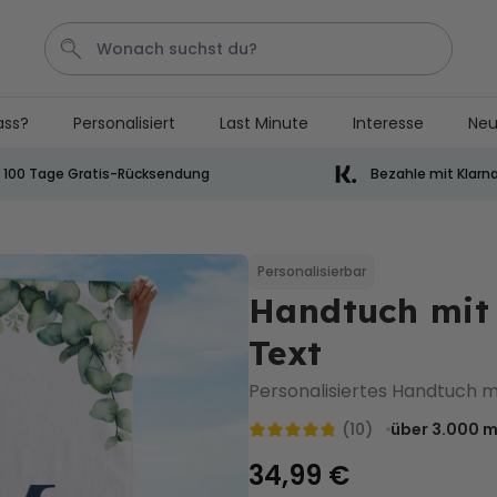
ass?
Personalisiert
Last Minute
Interesse
Neu
Bier
Socken
Handtuch
Aperol
Spiel
100 Tage Gratis-Rücksendung
Bezahle mit Klarn
Personalisierbar
Personalisierbares Handtuch
mit Getränken und Spruch
Personalisierbar
Handtuch mi
über 10.000
34,99 €
mal gekauft
Text
Personalisierbar
Personalisierbares Retro-
Personalisiertes Handtuch 
Handtuch mit Text
(10)
über 3.000
m
über 2.400
34,99 €
mal gekauft
34,99 €