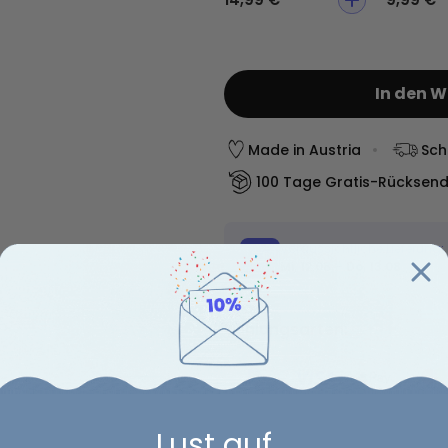
In den 
Made in Austria
Sch
100 Tage Gratis-Rücksen
Voraussichtliche Lieferung:
Mi, 12.08 – Do, 13.08
Zahlungsarten:
Lust auf