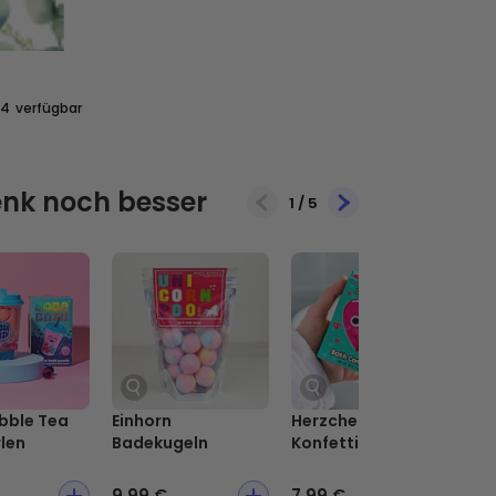
24
verfügbar
nk noch besser
1
/
5
bble Tea
Einhorn
Herzchen Bade-
Ge
len
Badekugeln
Konfetti
Bl
9,99 €
7,99 €
5,