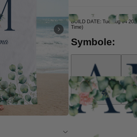
Personalisierbar
Personalisierbares Aperol
Spritz Glas mit Name
über 19.400
16,99 €
mal gekauft
Personalisierbar
Personalisierbare Schürze
Pizzeria mit Gesicht
über 1.900
29,99 €
mal gekauft
Personalisierbar
Personalisierbare
Champagnerschale mit Text
über 2.000
24,99 €
mal gekauft