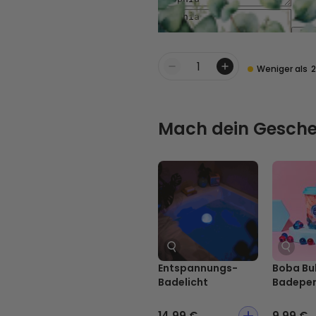
Weniger als
Menge
Mach dein Gesche
Entspannungs-
Boba Bu
Badelicht
Badeper
14,99 €
9,99 €