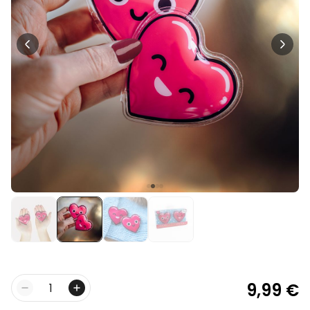
Personalisierbar
Personalisierbares Aperol
Spritz Glas mit Name
über 19.400
16,99 €
mal gekauft
Personalisierbar
Personalisierbare Schürze
Pizzeria mit Gesicht
über 1.900
29,99 €
mal gekauft
Personalisierbar
Personalisierbare
Champagnerschale mit Text
über 2.000
24,99 €
mal gekauft
9,99 €
Menge