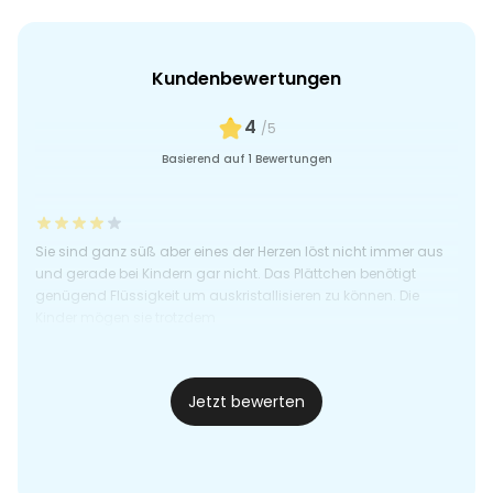
Kundenbewertungen
4
/5
Basierend auf 1 Bewertungen
Sie sind ganz süß aber eines der Herzen löst nicht immer aus
und gerade bei Kindern gar nicht. Das Plättchen benötigt
genügend Flüssigkeit um auskristallisieren zu können. Die
Kinder mögen sie trotzdem
Dori
08.12.24
Jetzt bewerten