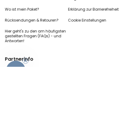
Wo ist mein Paket?
Erklärung zur Barrierefreiheit
Rücksendungen & Retouren?
Cookie Einstellungen
Hier geht's zu den
am häufigsten
gestellten
Fragen (FAQs) - und
Antworten!
Partnerinfo
-10%
Pressekontakt
B2B Anfragen
Content Creator
Zahlungsart