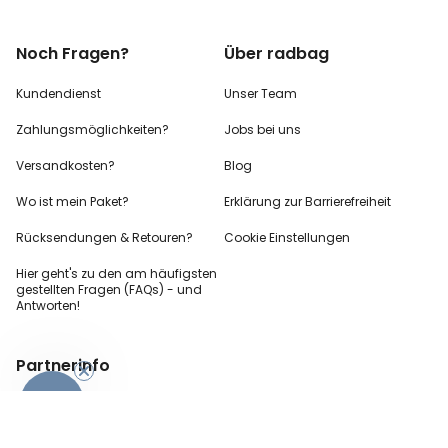
Noch Fragen?
Über radbag
Kundendienst
Unser Team
Zahlungsmöglichkeiten?
Jobs bei uns
Versandkosten?
Blog
Wo ist mein Paket?
Erklärung zur Barrierefreiheit
Rücksendungen & Retouren?
Cookie Einstellungen
Hier geht's zu den
am häufigsten
gestellten
Fragen (FAQs) - und
Antworten!
Partnerinfo
-10%
Pressekontakt
B2B Anfragen
Content Creator