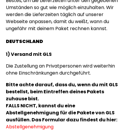
Bestes, um die Lieferzeiten unter den gegebenen
Umständen so gut wie möglich einzuhalten. Wir
Personalisierbar
werden die Lieferzeiten täglich auf unserer
Personalisierbares Aperol
Spritz Glas mit Name
Webseite anpassen, damit du weißt, wann du
ungefähr mit deinem Paket rechnen kannst.
über 19.400
16,99 €
mal gekauft
DEUTSCHLAND
Personalisierbar
Personalisierbares Handtuch
Maritim mit Text
1) Versand mit GLS
über 1.900
34,99 €
mal gekauft
Die Zustellung an Privatpersonen wird weiterhin
ohne Einschränkungen durchgeführt.
Personalisierbar
Personalisierbare Schürze
Bitte achte darauf, dass du, wenn du mit GLS
Pizzeria mit Gesicht
bestellst, beim Eintreffen deines Pakets
über 1.900
29,99 €
zuhause bist.
mal gekauft
FALLS NICHT, kannst du eine
Abstellgenehmigung für die Pakete von GLS
ausfüllen. Das Formular dazu findest du hier:
Abstellgenehmigung