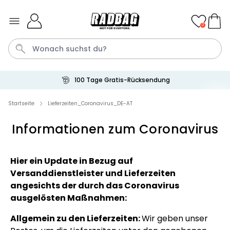
Skip to Content
0
100 Tage Gratis-Rücksendung
Bier
Socken
Aperol
Handtuch
Spiel
Startseite
Lieferzeiten_Coronavirus_DE-AT
Informationen zum Coronavirus
Personalisierbar
Personalisierbares Handtuch
mit Getränken und Spruch
Hier ein Update in Bezug auf
über 10.000
34,99 €
mal gekauft
Versanddienstleister und Lieferzeiten
angesichts der durch das Coronavirus
Personalisierbar
ausgelösten Maßnahmen:
Personalisierbares Retro-
Handtuch mit Text
Allgemein zu den Lieferzeiten:
Wir geben unser
über 2.400
34,99 €
mal gekauft