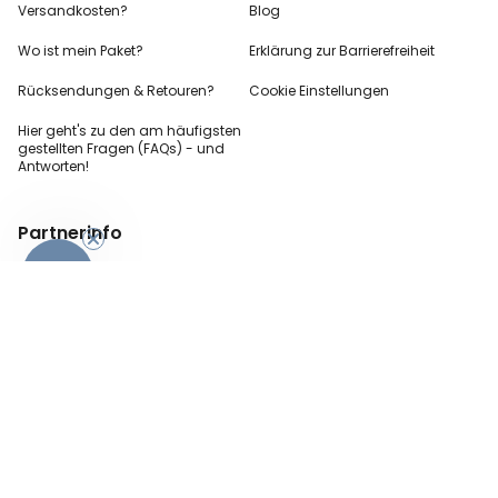
Versandkosten?
Blog
Wo ist mein Paket?
Erklärung zur Barrierefreiheit
Rücksendungen & Retouren?
Cookie Einstellungen
Hier geht's zu den
am häufigsten
gestellten
Fragen (FAQs) - und
Antworten!
Partnerinfo
-10%
Pressekontakt
B2B Anfragen
Content Creator
Zahlungsart