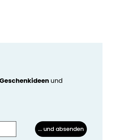
e Geschenkideen
und
... und absenden