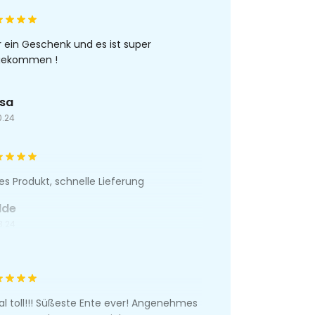
 ein Geschenk und es ist super
gekommen !
ssa
0.24
les Produkt, schnelle Lieferung
lde
3.24
al toll!!! Süßeste Ente ever! Angenehmes