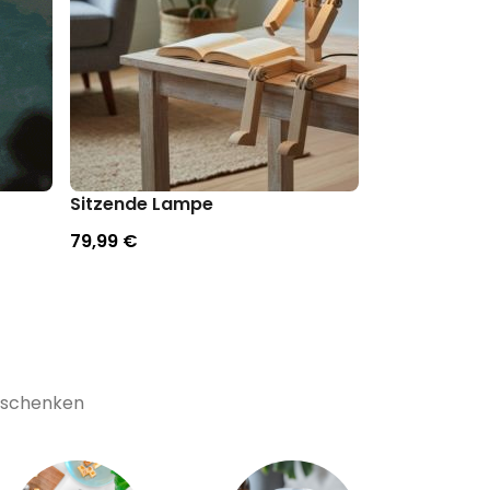
Sitzende Lampe
Schlummer-K
79,99 €
22,99 €
Geschenken
Ex