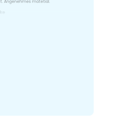
ht. Angenehmes matetial.
ike
0.23