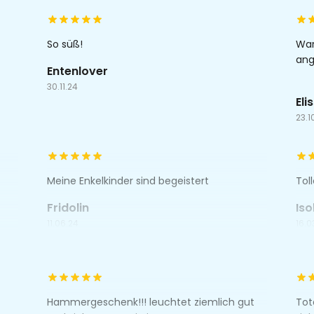
So süß!
War
an
Entenlover
30.11.24
Eli
23.1
Meine Enkelkinder sind begeistert
Tol
Fridolin
Iso
11.06.24
16.0
Hammergeschenk!!! leuchtet ziemlich gut
Tot