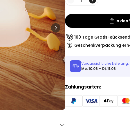
Personalisierbar
Menge
Personalisierbares Aperol
Spritz Glas mit Name
über 19.400
16,99 €
In den
mal gekauft
Personalisierbar
100 Tage Gratis-Rücksen
Personalisierbares Handtuch
Geschenkverpackung erhä
Maritim mit Text
über 1.900
34,99 €
mal gekauft
Voraussichtliche Lieferung:
Mo, 10.08 – Di, 11.08
Personalisierbar
Personalisierbare Schürze
Pizzeria mit Gesicht
Zahlungsarten:
über 1.900
29,99 €
mal gekauft