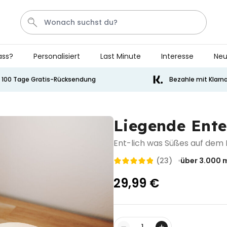
ass?
Personalisiert
Last Minute
Interesse
Neu
Bier
Socken
Aperol
Handtuch
Spiel
100 Tage Gratis-Rücksendung
Bezahle mit Klarn
Personalisierbar
Personalisierbares Handtuch
Liegende Ent
mit Getränken und Spruch
über 10.000
34,99 €
Ent-lich was Süßes auf dem
mal gekauft
(23)
über 3.000
m
Personalisierbar
Personalisierbares Retro-
29,99 €
Handtuch mit Text
über 2.400
34,99 €
mal gekauft