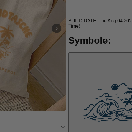
Personalisierbar
Personalisierbares Aperol
Spritz Glas mit Name
über 19.400
16,99 €
mal gekauft
Personalisierbar
Personalisierbares Handtuch
Maritim mit Text
über 1.900
34,99 €
mal gekauft
Personalisierbar
Personalisierbare Schürze
Pizzeria mit Gesicht
über 1.900
29,99 €
mal gekauft