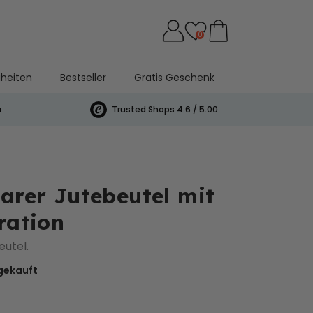
0
heiten
Bestseller
Gratis Geschenk
a
Trusted Shops 4.6 / 5.00
barer Jutebeutel mit
ration
eutel.
gekauft