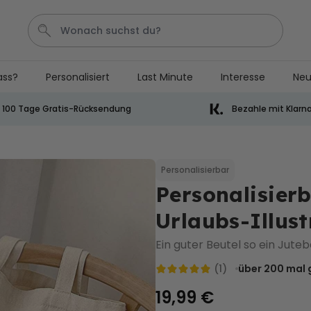
ass?
Personalisiert
Last Minute
Interesse
Neu
Bier
Socken
Aperol
Handtuch
Spiel
100 Tage Gratis-Rücksendung
Bezahle mit Klarn
Personalisierbar
Personalisierbares Handtuch
mit Getränken und Spruch
Personalisierbar
Personalisier
über 10.000
34,99 €
mal gekauft
Urlaubs-Illust
Personalisierbar
Personalisierbares Retro-
Ein guter Beutel so ein Juteb
Handtuch mit Text
(1)
über 200
mal 
über 2.400
34,99 €
mal gekauft
19,99 €