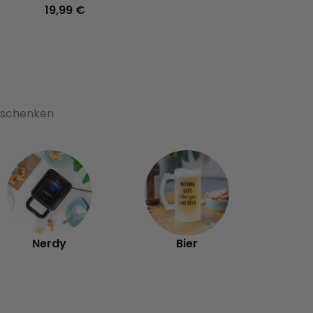
19,99 €
19,99 €
Geschenken
Ex
Nerdy
Bier