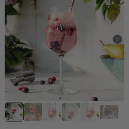
Personalisierbar
Personalisierbares Aperol
Spritz Glas mit Name
über 19.400
16,99 €
mal gekauft
Personalisierbar
Personalisierbare Schürze
Pizzeria mit Gesicht
über 1.900
29,99 €
mal gekauft
Personalisierbar
Personalisierbare
Champagnerschale mit Text
über 2.000
24,99 €
mal gekauft