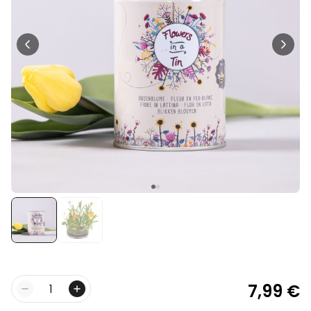
Personalisierbar
Personalisierbares Aperol
Spritz Glas mit Name
über 19.400
16,99 €
mal gekauft
Personalisierbar
Personalisierbares Handtuch
Maritim mit Text
über 1.900
34,99 €
mal gekauft
Personalisierbar
Personalisierbare Schürze
Pizzeria mit Gesicht
über 1.900
29,99 €
mal gekauft
7,99 €
Menge