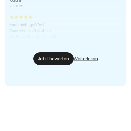
Katrin
20.01.25
Noch nicht geöffnet
Dose wird ein Geschenk
Finde das Design sehr süß
Jenny
07.08.24
Jetzt bewerten
Weiterlesen