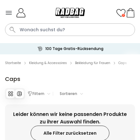
Skip to Content
0
100 Tage Gratis-Rücksendung
Bier
Socken
Aperol
Handtuch
Spiel
Startseite
Kleidung & Accessoires
Bekleidung für Frauen
Caps
Caps
Personalisierbar
Personalisierbares Handtuch
mit Getränken und Spruch
Filtern
Sortieren
über 10.000
34,99 €
mal gekauft
Leider können wir keine passenden Produkte
Personalisierbar
Personalisierbares Retro-
zu ihrer Auswahl finden.
Handtuch mit Text
Alle Filter zurücksetzen
über 2.400
34,99 €
mal gekauft