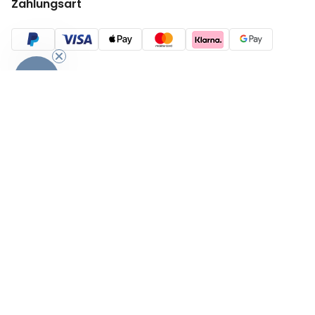
Zahlungsart
-10%
AGB
Sicherheit und Datenschutz
Impressum
Vertrag widerrufen
© 2026 radbag
Und hier entdeckst du
alle Geschenke für Frauen