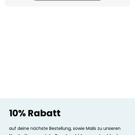
Personalisierbar
Personalisierbares Aperol
Spritz Glas mit Name
über 19.400
16,99 €
mal gekauft
Personalisierbar
Personalisierbares Handtuch
Maritim mit Text
über 1.900
34,99 €
mal gekauft
Personalisierbar
Personalisierbare Schürze
Pizzeria mit Gesicht
über 1.900
29,99 €
mal gekauft
10% Rabatt
auf deine nächste Bestellung, sowie Mails zu unseren