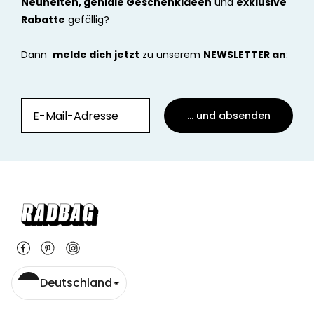
Neuheiten, geniale Geschenkideen
und
exklusive
Rabatte
gefällig?
Dann
melde dich jetzt
zu unserem
NEWSLETTER an
:
... und absenden
Deutschland