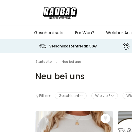
Skip to Content
Geschenksets
Für Wen?
Welcher Anl
Versandkostenfrei ab 50€
Startseite
Neu bei uns
Neu bei uns
Filtern:
Geschlecht
Wie viel?
Wie