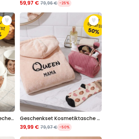
59,97 €
79,96 €
-25%
Geschenkset 6er Set Eierbecher mit Gesicht
Geschenkset Kosmetiktasche Bademantel und Socken
39,99 €
79,97 €
-50%