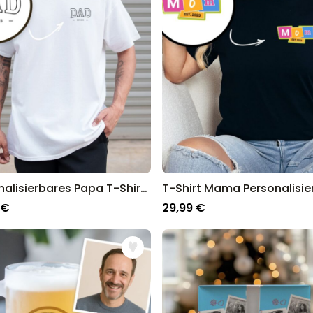
Personalisierbares Aperol
Spritz Glas mit Name
über 19.400
16,99 €
mal gekauft
Personalisierbar
Personalisierbares Handtuch
Maritim mit Text
über 1.900
34,99 €
mal gekauft
Personalisierbar
Personalisierbare Schürze
Personalisierbares Papa T-Shirt mit Jahreszahl
Pizzeria mit Gesicht
 €
29,99 €
über 1.900
29,99 €
mal gekauft