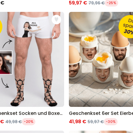
 €
59,97 €
79,96 €
-25%
Geschenkset Socken und Boxershorts mit Gesicht
 €
41,98 €
49,98 €
59,97 €
-20%
-30%