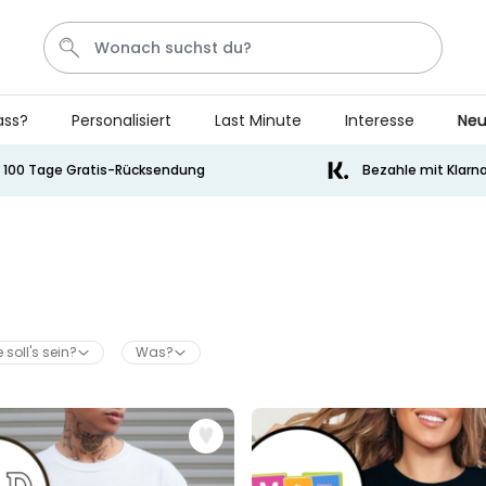
ass?
Personalisiert
Last Minute
Interesse
Neu
Bier
Socken
Aperol
Handtuch
Spiel
100 Tage Gratis-Rücksendung
Bezahle mit Klarn
Personalisierbar
Personalisierbares Handtuch
mit Getränken und Spruch
über 10.000
34,99 €
mal gekauft
 soll's sein?
Was?
Personalisierbar
Personalisierbares Retro-
Handtuch mit Text
über 2.400
34,99 €
mal gekauft
Personalisierbar