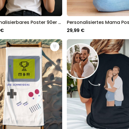
Personalisierbares Poster 90er Party – Du als DJ
 €
29,99 €