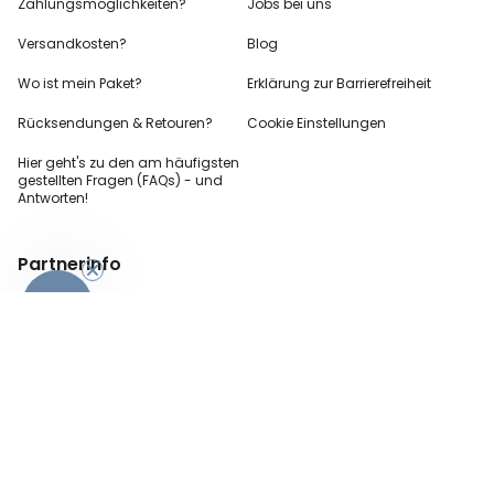
Zahlungsmöglichkeiten?
Jobs bei uns
Versandkosten?
Blog
Wo ist mein Paket?
Erklärung zur Barrierefreiheit
Rücksendungen & Retouren?
Cookie Einstellungen
Hier geht's zu den
am häufigsten
gestellten
Fragen (FAQs) - und
Antworten!
Partnerinfo
-10%
Pressekontakt
B2B Anfragen
Content Creator
Zahlungsart