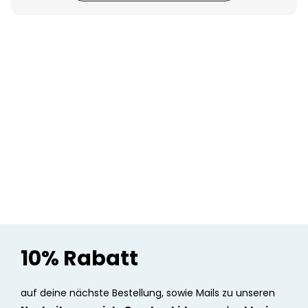
Personalisierbar
Personalisierbares Aperol
Spritz Glas mit Name
über 19.400
16,99 €
mal gekauft
Personalisierbar
Personalisierbare Schürze
Pizzeria mit Gesicht
über 1.900
29,99 €
mal gekauft
Personalisierbarer Duftbaum
2er Set im Polaroid-Look
über 13.900
19,99 €
mal gekauft
10% Rabatt
auf deine nächste Bestellung, sowie Mails zu unseren