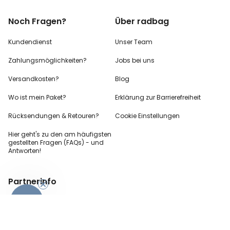
Noch Fragen?
Über radbag
Kundendienst
Unser Team
Zahlungsmöglichkeiten?
Jobs bei uns
Versandkosten?
Blog
Wo ist mein Paket?
Erklärung zur Barrierefreiheit
Rücksendungen & Retouren?
Cookie Einstellungen
Hier geht's zu den
am häufigsten
gestellten
Fragen (FAQs) - und
Antworten!
Partnerinfo
-10%
Pressekontakt
B2B Anfragen
Content Creator