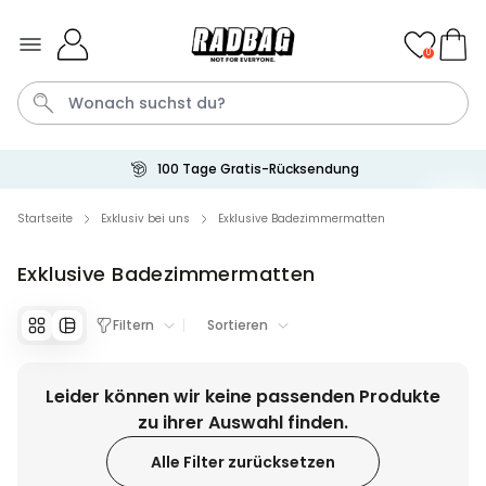
Skip to Content
0
100 Tage Gratis-Rücksendung
Bier
Socken
Handtuch
Aperol
Spiel
Startseite
Exklusiv bei uns
Exklusive Badezimmermatten
Exklusive Badezimmermatten
Personalisierbar
Personalisierbares Handtuch
mit Getränken und Spruch
Filtern
Sortieren
über 10.000
34,99 €
mal gekauft
Leider können wir keine passenden Produkte
Personalisierbar
Personalisierbares Retro-
zu ihrer Auswahl finden.
Handtuch mit Text
Alle Filter zurücksetzen
über 2.400
34,99 €
mal gekauft