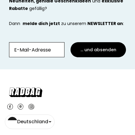
Neuheiten, geniale Geschenkideen
und
exklusive
Rabatte
gefällig?
Dann
melde dich jetzt
zu unserem
NEWSLETTER an
:
... und absenden
Deutschland