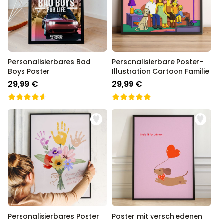
Personalisierbar
Personalisierbares Aperol
Spritz Glas mit Name
über 19.400
16,99 €
mal gekauft
Personalisierbares Bad
Personalisierbare Poster-
Boys Poster
Illustration Cartoon Familie
Personalisierbar
Personalisierbare Schürze
29,99 €
29,99 €
Pizzeria mit Gesicht
über 1.900
29,99 €
mal gekauft
Personalisierbar
Personalisierbare
Champagnerschale mit Text
über 2.000
24,99 €
mal gekauft
Personalisierbares Poster
Poster mit verschiedenen