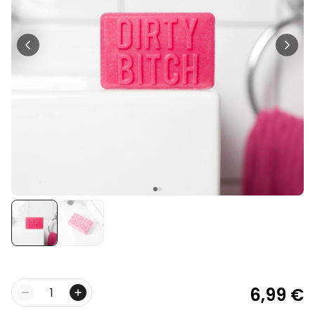
Personalisierbar
Personalisierbares Aperol
Spritz Glas mit Name
über 19.400
16,99 €
mal gekauft
Personalisierbar
Personalisierbare Schürze
Pizzeria mit Gesicht
über 1.900
29,99 €
mal gekauft
Personalisierbarer Duftbaum
2er Set im Polaroid-Look
19,99 €
über 13.900
mal gekauft
6,99 €
Menge