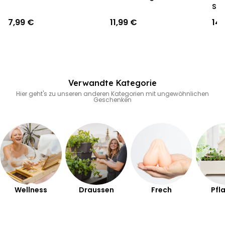
Sch
7,99 €
11,99 €
14,
Verwandte Kategorie
Hier geht's zu unseren anderen Kategorien mit ungewöhnlichen
Geschenken
Wellness
Draussen
Frech
Pfl