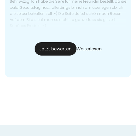
Sehr witzig! Ich habe die Seife für meine Freundin bestellt, da sie
bald Geburtstag hat... allerdings bin ich am überlegen ob ich
die selber behalten soll :-) Die Seife duftet schön nach Rosen.
Auf dem Bild sieht man es nicht so ganz, dass sie glitzert.
Schönes Produkt :-)
Annett
04.03.21
Jetzt bewerten
Weiterlesen