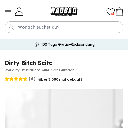
Skip to Content
0
100 Tage Gratis-Rücksendung
Bier
Socken
Handtuch
Aperol
Spiel
Dirty Bitch Seife
Wer dirty ist, braucht Seife. Ganz einfach.
Personalisierbar
Personalisierbares Handtuch
(4)
über 3.000
mal gekauft
mit Getränken und Spruch
über 10.000
34,99 €
mal gekauft
Personalisierbar
Personalisierbares Retro-
Handtuch mit Text
über 2.400
34,99 €
mal gekauft