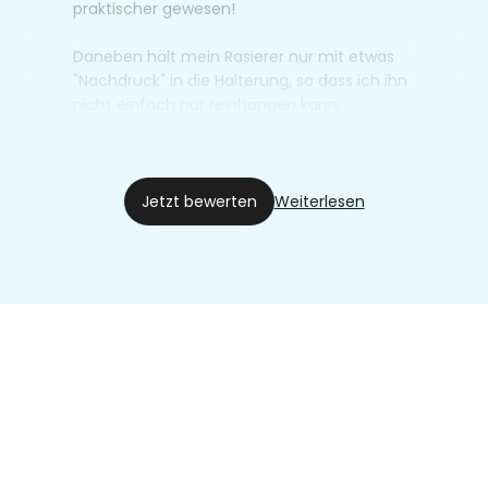
praktischer gewesen!
Daneben hält mein Rasierer nur mit etwas
"Nachdruck" in die Halterung, so dass ich ihn
nicht einfach nur reinhängen kann.
Haimich
19.12.22
Jetzt bewerten
Weiterlesen