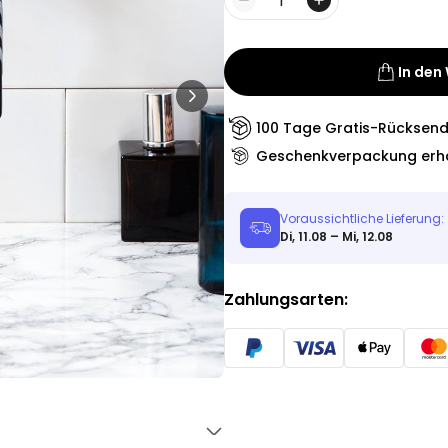
Personalisierbar
Menge
Personalisierbares Aperol
Spritz Glas mit Name
über 19.400
16,99 €
In den
mal gekauft
Personalisierbar
100 Tage Gratis-Rücksen
Personalisierbare Schürze
Geschenkverpackung erhä
Pizzeria mit Gesicht
über 1.900
29,99 €
mal gekauft
Voraussichtliche Lieferung:
Di, 11.08 – Mi, 12.08
Personalisierbar
Personalisierbare
Champagnerschale mit Text
Zahlungsarten:
über 2.000
24,99 €
mal gekauft