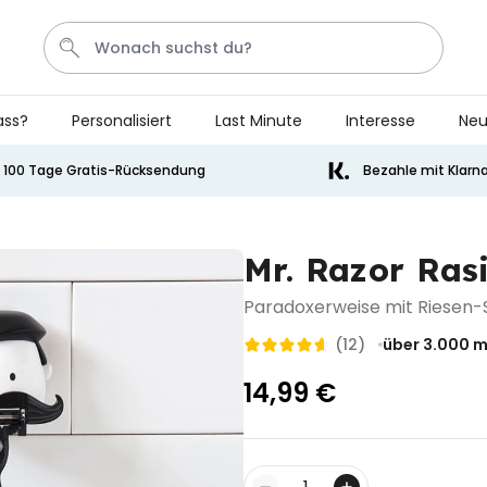
ass?
Personalisiert
Last Minute
Interesse
Neu
Bier
Socken
Handtuch
Aperol
Spiel
100 Tage Gratis-Rücksendung
Bezahle mit Klarn
Personalisierbar
Personalisierbares Handtuch
Mr. Razor Rasi
mit Getränken und Spruch
über 10.000
34,99 €
Paradoxerweise mit Riesen-S
mal gekauft
(12)
über 3.000
m
Personalisierbar
Personalisierbares Retro-
14,99 €
Handtuch mit Text
über 2.400
34,99 €
mal gekauft