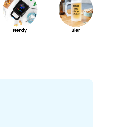
Nerdy
Bier