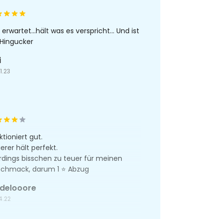
erwartet...hält was es verspricht... Und ist
 Hingucker
i
1.23
ktioniert gut.
ierer hält perfekt.
erdings bisschen zu teuer für meinen
chmack, darum 1 ⭐ Abzug
idelooore
4.22