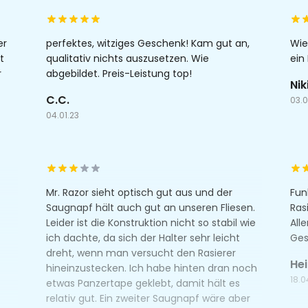
er
perfektes, witziges Geschenk! Kam gut an,
Wie 
t
qualitativ nichts auszusetzen. Wie
ein
r
abgebildet. Preis-Leistung top!
Nik
C.C.
03.0
04.01.23
Mr. Razor sieht optisch gut aus und der
Fun
Saugnapf hält auch gut an unseren Fliesen.
Ras
Leider ist die Konstruktion nicht so stabil wie
All
ich dachte, da sich der Halter sehr leicht
Ges
dreht, wenn man versucht den Rasierer
He
hineinzustecken. Ich habe hinten dran noch
18.0
etwas Panzertape geklebt, damit hält es
relativ gut. Ein zweiter Saugnapf wäre aber