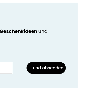
e Geschenkideen
und
... und absenden