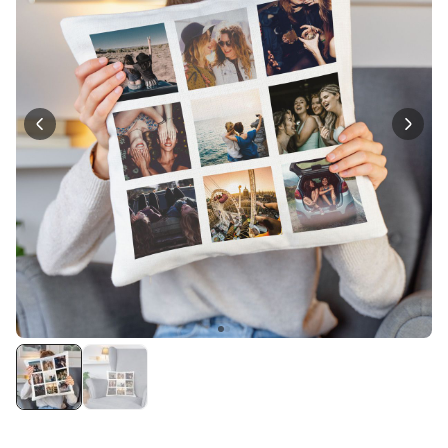
Personalisierbar
Personalisierbares Aperol
Spritz Glas mit Name
über 19.400
16,99 €
mal gekauft
Personalisierbar
Personalisierbare Schürze
Pizzeria mit Gesicht
über 1.900
29,99 €
mal gekauft
Personalisierbarer Duftbaum
2er Set im Polaroid-Look
19,99 €
über 13.900
mal gekauft