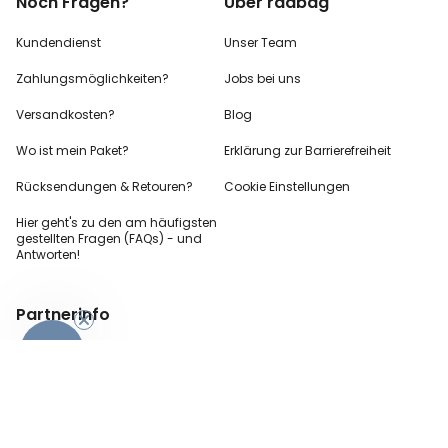
Noch Fragen?
Über radbag
Kundendienst
Unser Team
Zahlungsmöglichkeiten?
Jobs bei uns
Versandkosten?
Blog
Wo ist mein Paket?
Erklärung zur Barrierefreiheit
Rücksendungen & Retouren?
Cookie Einstellungen
Hier geht's zu den
am häufigsten
gestellten
Fragen (FAQs) - und
Antworten!
Partnerinfo
-10%
Pressekontakt
B2B Anfragen
Content Creator
Zahlungsart