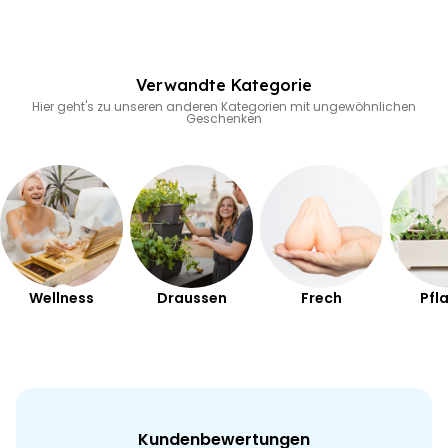
Da dieses Produkt dein ganz persönliches ist, können wir es leider
behaupten?
nicht zurück nehmen, das heißt es ist vom Widerrufsrecht
ausgeschlossen.
Verwandte Kategorie
Hier geht's zu unseren anderen Kategorien mit ungewöhnlichen
Geschenken
Wellness
Draussen
Frech
Pfl
Kundenbewertungen