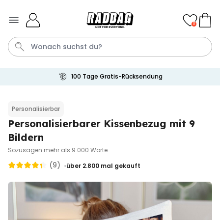
Skip to Content
0
100 Tage Gratis-Rücksendung
Bier
Handtuch
Socken
Aperol
Spiel
Personalisierbar
Personalisierbarer Kissenbezug mit 9
Personalisierbar
Personalisierbares Handtuch
Bildern
mit Getränken und Spruch
Sozusagen mehr als 9.000 Worte..
über 10.000
34,99 €
mal gekauft
(9)
über 2.800
mal gekauft
Personalisierbar
Personalisierbares Retro-
Handtuch mit Text
über 2.400
34,99 €
mal gekauft