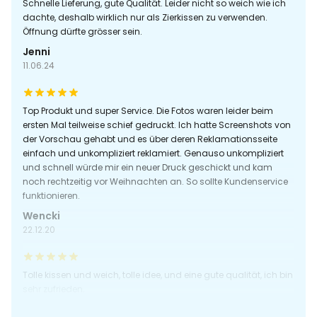
Schnelle Lieferung, gute Qualität. Leider nicht so weich wie ich
dachte, deshalb wirklich nur als Zierkissen zu verwenden.
Öffnung dürfte grösser sein.
Jenni
11.06.24
Top Produkt und super Service. Die Fotos waren leider beim
ersten Mal teilweise schief gedruckt. Ich hatte Screenshots von
der Vorschau gehabt und es über deren Reklamationsseite
einfach und unkompliziert reklamiert. Genauso unkompliziert
und schnell würde mir ein neuer Druck geschickt und kam
noch rechtzeitig vor Weihnachten an. So sollte Kundenservice
funktionieren.
Wencki
22.12.20
Tolle kissen und weich, tolle idee, und eine gute qualität, ich bin
sehr zufrieden.
Bk