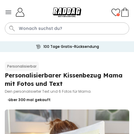
Skip to Content
0
100 Tage Gratis-Rücksendung
Bier
Socken
Handtuch
Aperol
Spiel
Personalisierbar
Personalisierbarer Kissenbezug Mama
Personalisierbar
Personalisierbares Handtuch
mit Fotos und Text
mit Getränken und Spruch
Dein personalisierter Text und 6 Fotos für Mama.
über 10.000
34,99 €
mal gekauft
über 300
mal gekauft
Personalisierbar
Personalisierbares Retro-
Handtuch mit Text
über 2.400
34,99 €
mal gekauft