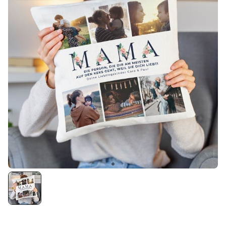
Personalisierbar
Personalisierbares Aperol
Spritz Glas mit Name
über 19.400
16,99 €
mal gekauft
Personalisierbar
Personalisierbare Schürze
Pizzeria mit Gesicht
über 1.900
29,99 €
mal gekauft
Personalisierbarer Duftbaum
2er Set im Polaroid-Look
19,99 €
über 13.900
mal gekauft