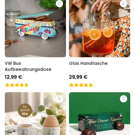
Personalisierbar
Personalisierbares Aperol
Spritz Glas mit Name
über 19.400
16,99 €
mal gekauft
Personalisierbar
Personalisierbares Handtuch
Maritim mit Text
VW Bus
Glas Handtasche
über 1.900
34,99 €
mal gekauft
Aufbewahrungsdose
12,99 €
29,99 €
Personalisierbar
Personalisierbare Schürze
Pizzeria mit Gesicht
über 1.900
29,99 €
mal gekauft