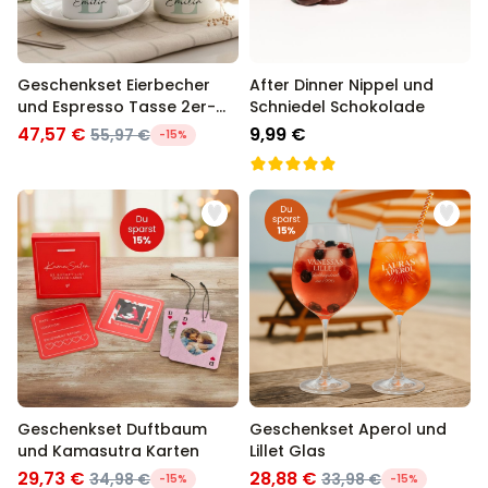
Geschenkset Eierbecher
After Dinner Nippel und
und Espresso Tasse 2er-
Schniedel Schokolade
Set
47,57 €
9,99 €
55,97 €
-15%
Geschenkset Duftbaum
Geschenkset Aperol und
und Kamasutra Karten
Lillet Glas
29,73 €
28,88 €
34,98 €
33,98 €
-15%
-15%