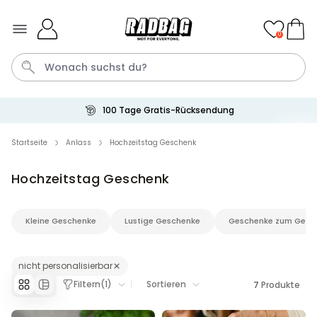
Skip to Content
0
100 Tage Gratis-Rücksendung
Bier
Socken
Aperol
Handtuch
Spiel
Startseite
Anlass
Hochzeitstag Geschenk
Hochzeitstag Geschenk
Personalisierbar
Personalisierbares Handtuch
mit Getränken und Spruch
Kleine Geschenke
Lustige Geschenke
Geschenke zum Gebu
über 10.000
34,99 €
mal gekauft
Personalisierbar
nicht personalisierbar
Personalisierbares Retro-
Handtuch mit Text
Filtern
(
1
)
Sortieren
7
Produkte
über 2.400
34,99 €
mal gekauft