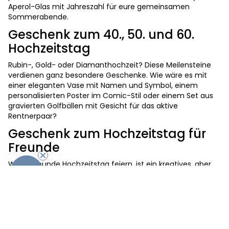
Aperol-Glas mit Jahreszahl für eure gemeinsamen
Sommerabende.
Geschenk zum 40., 50. und 60.
Hochzeitstag
Rubin-, Gold- oder Diamanthochzeit? Diese Meilensteine
verdienen ganz besondere Geschenke. Wie wäre es mit
einer eleganten Vase mit Namen und Symbol, einem
personalisierten Poster im Comic-Stil oder einem Set aus
gravierten Golfbällen mit Gesicht für das aktive
Rentnerpaar?
Geschenk zum Hochzeitstag für
Freunde
Wenn Freunde Hochzeitstag feiern, ist ein kreatives, aber
-10%
nicht zu kitschiges Geschenk perfekt. Vorschlag: Ein
personalisierter Jutebeutel mit witzigem Spruch, ein
Trinkbecher mit Strohhalm und Text oder ein Magnet-
Socken-Set als kleine Aufmerksamkeit mit Augenzwinkern.
Wieso ein Hochzeitstag Geschenk wichtig ist: