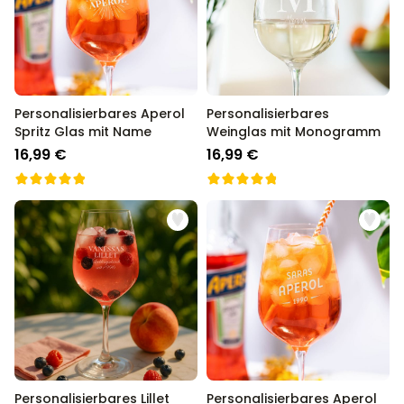
Personalisierbar
Personalisierbares Aperol
Spritz Glas mit Name
über 19.400
16,99 €
mal gekauft
Personalisierbares Aperol
Personalisierbares
Spritz Glas mit Name
Weinglas mit Monogramm
Personalisierbar
Personalisierbares Handtuch
16,99 €
16,99 €
Maritim mit Text
über 1.900
34,99 €
mal gekauft
Personalisierbar
Personalisierbare Schürze
Pizzeria mit Gesicht
über 1.900
29,99 €
mal gekauft
Personalisierbares Lillet
Personalisierbares Aperol