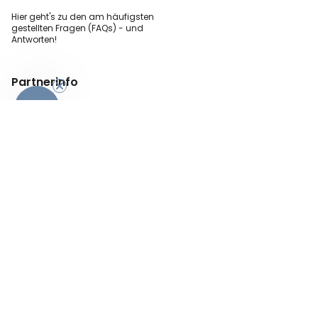
Hier geht's zu den
am häufigsten
gestellten
Fragen (FAQs) - und
Antworten!
Partnerinfo
-10%
Pressekontakt
B2B Anfragen
Content Creator
Zahlungsart
AGB
Sicherheit und Datenschutz
Impressum
Vertrag widerrufen
© 2026 radbag