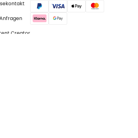
ssekontakt
 Anfragen
tent Creator
© 2026 radbag