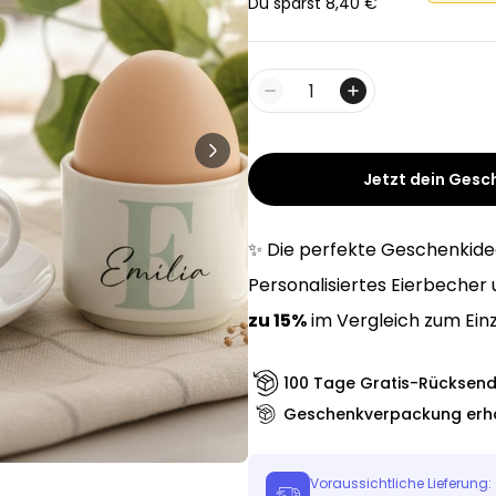
Personalisierbar
Du sparst
8,40 €
Personalisierbares Handtuch
Maritim mit Text
über 1.900
34,99 €
mal gekauft
Menge
Personalisierbar
Personalisierbares Retro-
Handtuch mit Text
Jetzt dein Gesc
über 2.400
34,99 €
mal gekauft
✨ Die perfekte Geschenkide
Ice Cooler - Kreativer
Personalisiertes Eierbecher
Flaschenkühler
zu 15%
im Vergleich zum Einz
29,99 €
über 9.700
mal gekauft
100 Tage Gratis-Rücksen
Geschenkverpackung erhä
Voraussichtliche Lieferung: