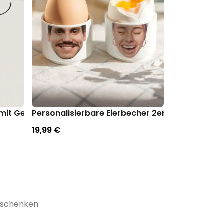
inten
mit Gesicht
Personalisierbare Eierbecher 2er-Set mit Gesi
Boxershorts 
19,99 €
29,99 €
Geschenken