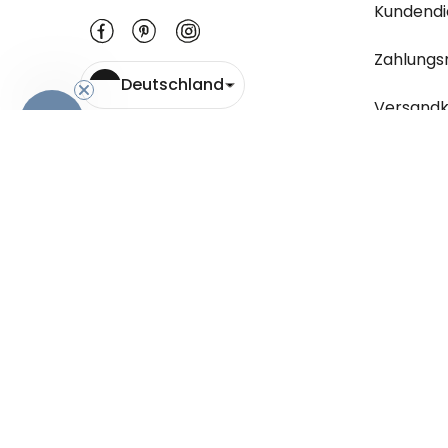
Kundendi
Zahlungs
Deutschland
Versandk
-10%
Wo ist m
Rücksend
Hier geht
gestellt
Antworte
AGB
Sicherheit und Datenschutz
Impress