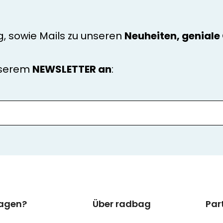
g, sowie Mails zu unseren
Neuheiten, genial
nserem
NEWSLETTER an
:
ragen?
Über radbag
Par