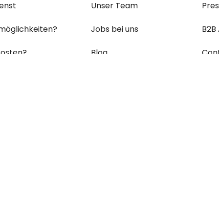
enst
Unser Team
Pre
möglichkeiten?
Jobs bei uns
B2B
osten?
Blog
Con
ein Paket?
Erklärung zur Barrierefreiheit
ungen & Retouren?
Cookie Einstellungen
's zu den
am häufigsten
en
Fragen (FAQs) - und
n!
um
Vertrag widerrufen