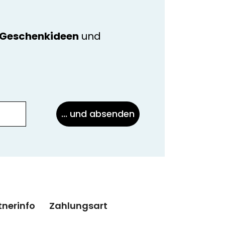
e Geschenkideen
und
... und absenden
tnerinfo
Zahlungsart