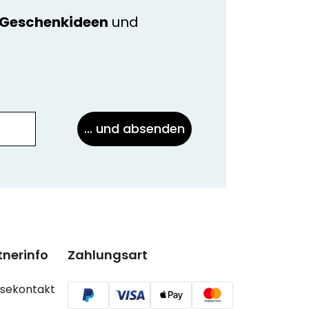
e Geschenkideen
und
... und absenden
tnerinfo
Zahlungsart
ssekontakt