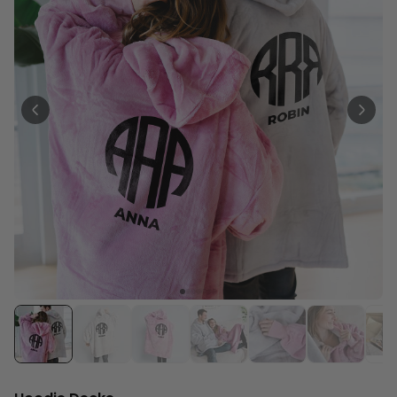
Personalisierbar
Personalisierbares Aperol
Spritz Glas mit Name
über 19.400
16,99 €
mal gekauft
Personalisierbar
Personalisierbare Schürze
Pizzeria mit Gesicht
über 1.900
29,99 €
mal gekauft
Personalisierbarer Duftbaum
2er Set im Polaroid-Look
19,99 €
über 13.900
mal gekauft