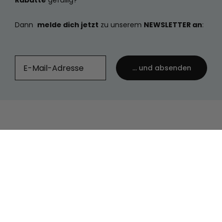
Rabatte
gefällig?
Dann
melde dich jetzt
zu unserem
NEWSLETTER an
:
... und absenden
Deutschland