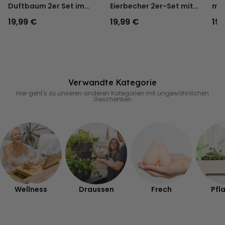
Duftbaum 2er Set im
Eierbecher 2er-Set mit
mit
Polaroid-Look
Gesicht
19,99 €
19,99 €
19,
Verwandte Kategorie
Hier geht's zu unseren anderen Kategorien mit ungewöhnlichen
Geschenken
Wellness
Draussen
Frech
Pfl