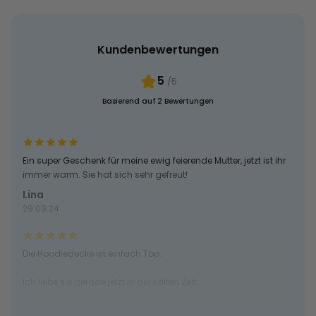
Kundenbewertungen
5
/5
Basierend auf 2 Bewertungen
Ein super Geschenk für meine ewig feierende Mutter, jetzt ist ihr
immer warm. Sie hat sich sehr gefreut!
Lina
29.09.24
Die Hoodiedecke ist einfach Top.
Ich liebe sie gerade jetzt in der kalten Zeit.