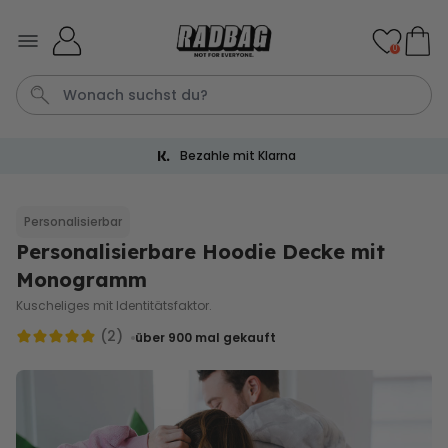
Skip to Content
0
Bezahle mit Klarna
Bier
Socken
Handtuch
Aperol
Spiel
Personalisierbar
Personalisierbare Hoodie Decke mit
Personalisierbar
Personalisierbares Handtuch
Monogramm
mit Getränken und Spruch
Kuscheliges mit Identitätsfaktor.
über 10.000
34,99 €
mal gekauft
(2)
über 900
mal gekauft
Personalisierbar
Personalisierbares Retro-
Handtuch mit Text
über 2.400
34,99 €
mal gekauft