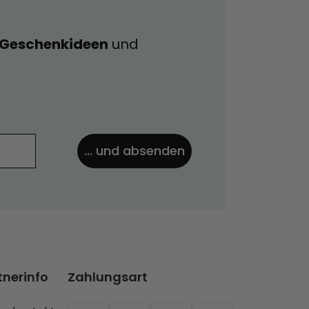
e Geschenkideen
und
... und absenden
tnerinfo
Zahlungsart