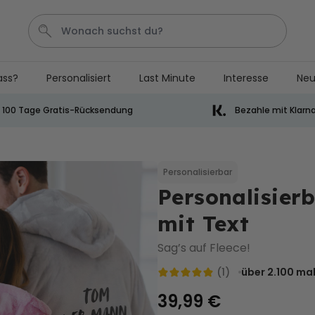
ass?
Personalisiert
Last Minute
Interesse
Neu
Bier
Socken
Aperol
Kissen
Handtuch
100 Tage Gratis-Rücksendung
Bezahle mit Klarn
Personalisierbar
Personalisierbares Handtuch
mit Getränken und Spruch
Personalisierbar
Personalisier
über 10.000
34,99 €
mal gekauft
mit Text
Personalisierbar
Personalisierbares Aperol
Sag’s auf Fleece!
Spritz Glas mit Name
(1)
über 2.100
mal
über 19.400
16,99 €
mal gekauft
39,99 €