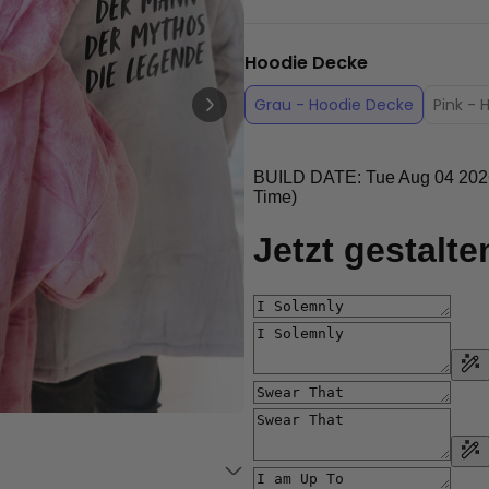
Personalisierbar
Personalisierbares Handtuch
Maritim mit Text
Hoodie Decke
über 1.900
34,99 €
mal gekauft
Grau - Hoodie Decke
Pink -
Personalisierbar
Personalisierbares Retro-
Handtuch mit Text
über 2.400
34,99 €
mal gekauft
Ice Cooler - Kreativer
Flaschenkühler
29,99 €
über 9.700
mal gekauft