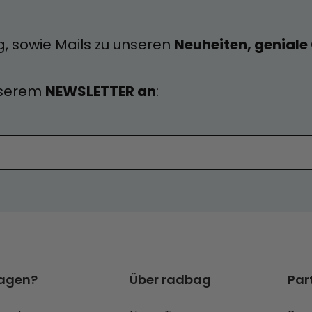
g, sowie Mails zu unseren
Neuheiten, genial
nserem
NEWSLETTER an
:
ragen?
Über radbag
Par